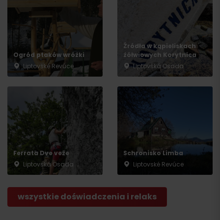
Źródła w kąpieliskach
Ogród ptaków wróżki
żółwiowych Korytnica
Liptovské Revúce
Liptovská Osada
Ferrata Dve veže
Schronisko Limba
Liptovská Osada
Liptovské Revúce
wszystkie doświadczenia i relaks