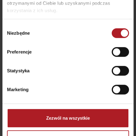
otrzymanymi od Ciebie lub uzyskanymi podczas
korzystania z ich usług.
Koliba Janosika
Restauracja Smrekovica
Wybór
Liptovská Osada
Ľubochňa
Niezbędne
zgody
Preferencje
Statystyka
Restauracja Chata
Bistro Železnô
Magurka
Marketing
Partizánska Ľupča
Osada Magurka
Zezwól na wszystkie