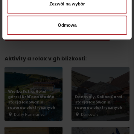
Koliba pod Vlkolíncom
Zezwól na wybór
Restauracja Vlkolínec
Ružomberok - Biely
Potok
Ružomberok
Odmowa
wszystkie miejsca do jedzenia i picia
Aktivity a relax v gh blízkosti:
Wielka Fatra, Hotel
górski Kráľova studňa –
Donovaly, Koliba Goral –
stacja ładowania
stacja ładowania
Wyjazd
rowerów elektrycznych
rowerów elektrycznych
Dolný Harmanec
Donovaly