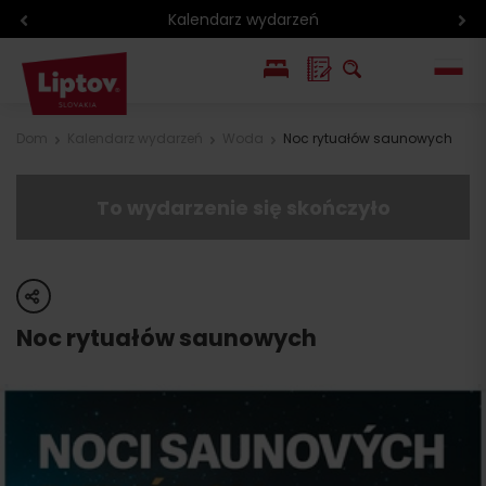
Kalendarz wydarzeń
EN
Dom
Kalendarz wydarzeń
Woda
Noc rytuałów saunowych
SK
To wydarzenie się skończyło
share
Noc rytuałów saunowych