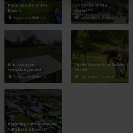
Paddleboard Gréta
KONGRES: Gréta
Resort
Resort***
Liptovská Sielnica
Liptovská Sielnica
Wyjazd
Mini skansen
Jazda konna Villa Betula
zatopionych wsi
Resort
Liptovská Sielnica
Liptovská Sielnica
Kemping samochodowy
Villa Betula Resort