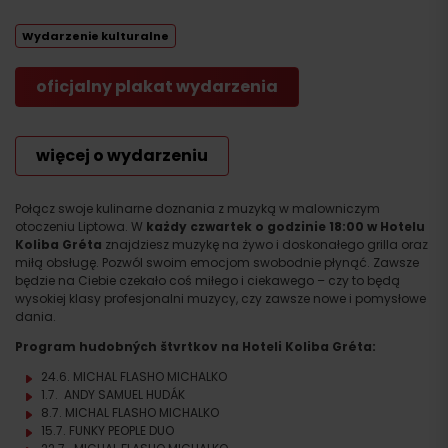
Wydarzenie kulturalne
oficjalny plakat wydarzenia
więcej o wydarzeniu
Połącz swoje kulinarne doznania z muzyką w malowniczym
otoczeniu Liptowa. W
każdy czwartek o godzinie 18:00 w Hotelu
Koliba Gréta
znajdziesz muzykę na żywo i doskonałego grilla oraz
miłą obsługę. Pozwól swoim emocjom swobodnie płynąć. Zawsze
będzie na Ciebie czekało coś miłego i ciekawego – czy to będą
wysokiej klasy profesjonalni muzycy, czy zawsze nowe i pomysłowe
dania.
Program hudobných štvrtkov na Hoteli Koliba Gréta:
24.6. MICHAL FLASHO MICHALKO
1.7. ANDY SAMUEL HUDÁK
8.7. MICHAL FLASHO MICHALKO
15.7. FUNKY PEOPLE DUO