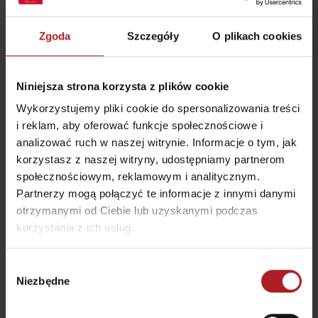
Gdzie jeść i pić w pobliżu:
Zgoda
Szczegóły
O plikach cookies
Niniejsza strona korzysta z plików cookie
Wykorzystujemy pliki cookie do spersonalizowania treści
i reklam, aby oferować funkcje społecznościowe i
Gréta Resort –
Villa Betula Resort –
Restauracja Grétka
restauracja
analizować ruch w naszej witrynie. Informacje o tym, jak
Liptovská Sielnica
Liptovská Sielnica
korzystasz z naszej witryny, udostępniamy partnerom
społecznościowym, reklamowym i analitycznym.
Partnerzy mogą połączyć te informacje z innymi danymi
otrzymanymi od Ciebie lub uzyskanymi podczas
korzystania z ich usług.
Wybór
Restauracja Hradná
Niezbędne
Salaš Bobrovník
Bašta
zgody
Liptovská Anna
Liptovský Trnovec