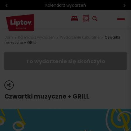
Kalendarz wydarzeń
EN
Dom
Kalendarz wydarzeń
Wydarzenie kulturalne
Czwartki
muzyczne + GRILL
SK
To wydarzenie się skończyło
share
Czwartki muzyczne + GRILL