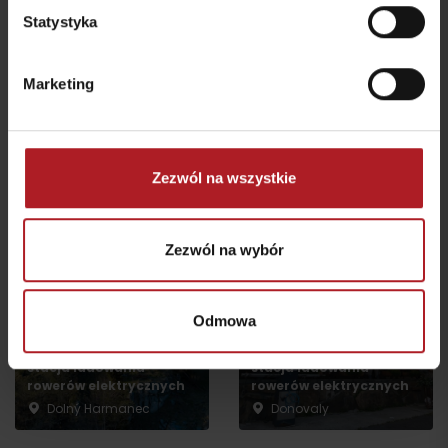
Statystyka
Koliba pod Vlkolíncom
Restauracja Vlkolínec
Ružomberok - Biely
Potok
Ružomberok
Marketing
wszystkie miejsca do jedzenia i picia
Zezwól na wszystkie
Aktivity a relax v gh blízkosti:
Zezwól na wybór
Odmowa
Wielka Fatra, Hotel
górski Kráľova studňa –
Donovaly, Koliba Goral –
stacja ładowania
stacja ładowania
rowerów elektrycznych
rowerów elektrycznych
Dolný Harmanec
Donovaly