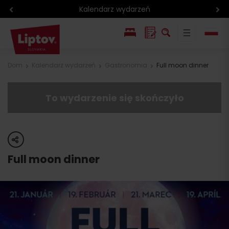
Kalendarz wydarzeń
EN
Dom
Kalendarz wydarzeń
Gastronomia
Full moon dinner
SK
To wydarzenie się skończyło
share
Full moon dinner