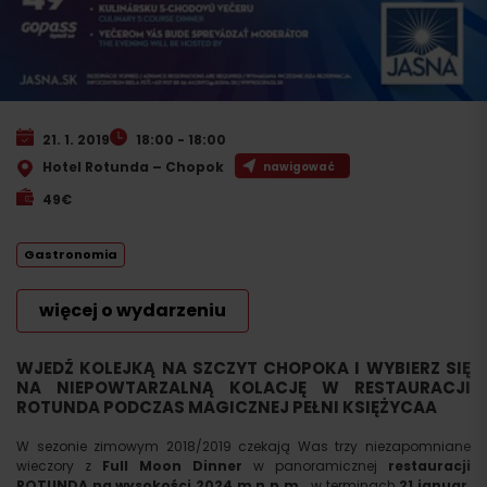
21. 1. 2019
18:00 - 18:00
Hotel Rotunda – Chopok
nawigować
49€
Gastronomia
więcej o wydarzeniu
WJEDŹ KOLEJKĄ NA SZCZYT CHOPOKA I WYBIERZ SIĘ
NA NIEPOWTARZALNĄ KOLACJĘ W RESTAURACJI
ROTUNDA PODCZAS MAGICZNEJ PEŁNI KSIĘŻYCA
A
W sezonie zimowym 2018/2019 czekają Was trzy niezapomniane
wieczory z
Full Moon Dinner
w panoramicznej
restauracji
ROTUNDA na wysokości 2024 m n.p.m.,
w terminach
21 januar,