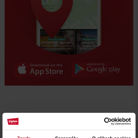
Przyjazd
Gdzie jeść i pić w pobliżu: