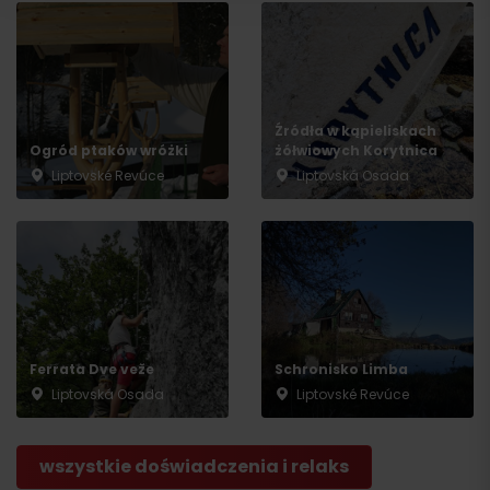
Wyjazd
Źródła w kąpieliskach
Ogród ptaków wróżki
żółwiowych Korytnica
Liptovské Revúce
Liptovská Osada
Ferrata Dve veže
Schronisko Limba
Liptovská Osada
Liptovské Revúce
wszystkie doświadczenia i relaks