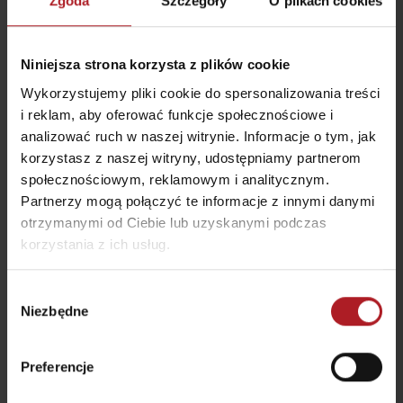
Zgoda
Szczegóły
O plikach cookies
Niniejsza strona korzysta z plików cookie
Koliba Janosika
Restauracja Smrekovica
Wykorzystujemy pliki cookie do spersonalizowania treści
Liptovská Osada
Ľubochňa
i reklam, aby oferować funkcje społecznościowe i
analizować ruch w naszej witrynie. Informacje o tym, jak
korzystasz z naszej witryny, udostępniamy partnerom
społecznościowym, reklamowym i analitycznym.
Partnerzy mogą połączyć te informacje z innymi danymi
otrzymanymi od Ciebie lub uzyskanymi podczas
korzystania z ich usług.
Restauracja Chata
Bistro Železnô
Magurka
Partizánska Ľupča
Osada Magurka
Wybór
Niezbędne
zgody
Preferencje