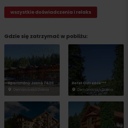
wszystkie doświadczenia i relaks
Wyjazd
Gdzie się zatrzymać w pobliżu:
Apartmány Jasná 7&20
Hotel Ostredok***
Demänovská Dolina
Demänovská Dolina