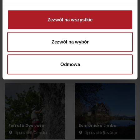
Atrakcje i relaks w pobliżu:
Zezwól na wszystkie
Zezwól na wybór
Źródła w kąpieliskach
Ogród ptaków wróżki
żółwiowych Korytnica
Odmowa
Liptovské Revúce
Liptovská Osada
Ferrata Dve veže
Schronisko Limba
Liptovská Osada
Liptovské Revúce