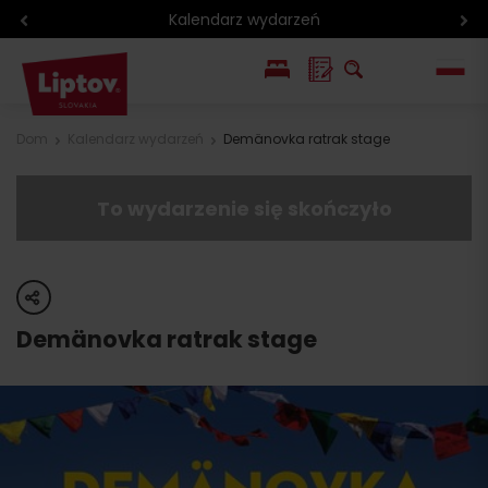
Region rowerowy
EN
Dom
Kalendarz wydarzeń
Demänovka ratrak stage
SK
To wydarzenie się skończyło
share
Demänovka ratrak stage