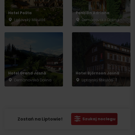
Hotel Pošta
Penzión Adriana
Liptovský Mikuláš
Demänovská Dolina
Hotel Grand Jasná
Hotel Björnson Jasná
Demänovská Dolina
Liptovský Mikuláš
Zostań na Liptowie!
Szukaj noclegu