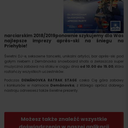
narciarskim 2018/2019ponownie szykujemy dla W
as
najlepsze imprezy après-ski na śniegu na
Priehybie!
Świetni DJ-e, seksowne tancerki, unikalni artyści, bar après-ski pod
gołym niebem z Demänovka snowboard shots a zwłaszcza super
muzyczna zabawa na stoku w ciągu dnia
od
10.00 do 15.00
, która
roztańczy wszystkich uczestników.
Podczas
DEMÄNOVKA RATRAK STAGE
czeka Cię góra zabawy
i konkursów w namiocie
Demänovka
, z którego oprócz dobrego
nastroju odniesiesz także świetne prezenty.
Możesz także znaleźć wszystkie
doświadczenia w naszej aplikacji