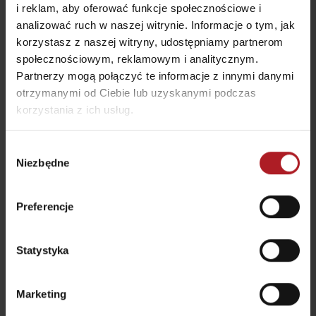
i reklam, aby oferować funkcje społecznościowe i
analizować ruch w naszej witrynie. Informacje o tym, jak
korzystasz z naszej witryny, udostępniamy partnerom
społecznościowym, reklamowym i analitycznym.
Restauracja Chata
Partnerzy mogą połączyć te informacje z innymi danymi
Bistro Železnô
Magurka
otrzymanymi od Ciebie lub uzyskanymi podczas
Partizánska Ľupča
Osada Magurka
korzystania z ich usług.
Wybór
Niezbędne
zgody
Preferencje
Koliba pod Vlkolíncom
Restauracja Vlkolínec
Ružomberok - Biely
Potok
Ružomberok
Statystyka
wszystkie miejsca do jedzenia i picia
Marketing