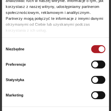
analizować ruch w naszej witrynie. Informacje o tym, jak
korzystasz z naszej witryny, udostępniamy partnerom
Gdzie jeść i pić w pobliżu:
społecznościowym, reklamowym i analitycznym.
Partnerzy mogą połączyć te informacje z innymi danymi
otrzymanymi od Ciebie lub uzyskanymi podczas
korzystania z ich usług.
Wybór
HARMÓNIA Wellness &
Niezbędne
zgody
Spa
Restauracja Rooza
Bešeňová
Liptovská Teplá
Preferencje
Statystyka
Marketing
Pizza JUMI Partizánska
MARINA LIPTOV –
Lupča
restauracja
Partizánska Ľupča
Bobrovník