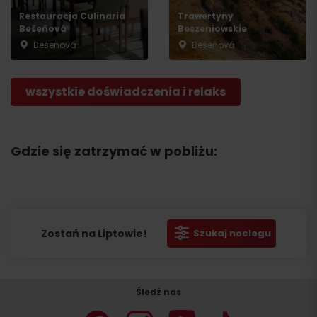
Restauracja Culinaria
Trawertyny
Bešeňová
Beszeniowskie
Bešeňová
Bešeňová
wszystkie doświadczenia i relaks
Gdzie się zatrzymać w pobliżu:
Zostań na Liptowie!
Szukaj noclegu
Śledź nas