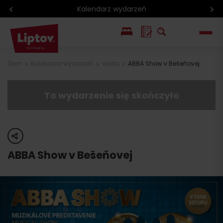
Kalendarz wydarzeń
EN
Dom
Kalendarz wydarzeń
Voda
ABBA Show v Bešeňovej
SK
To wydarzenie się skończyło
share
ABBA Show v Bešeňovej