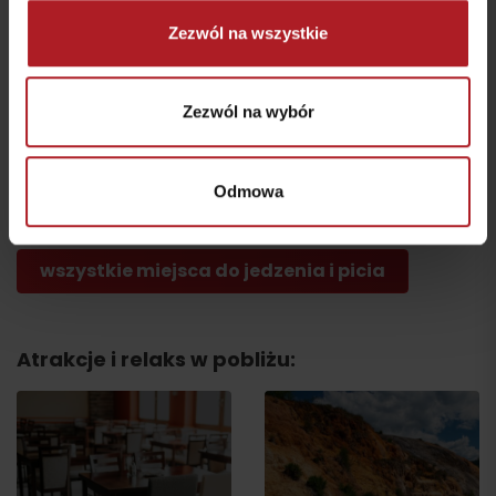
Zezwól na wszystkie
Zezwól na wybór
Restauracja Sojka
resort*** Malatíny
Farma Likavčan
Odmowa
Malatíny
Ivachnová
wszystkie miejsca do jedzenia i picia
Atrakcje i relaks w pobliżu:
Wyjazd