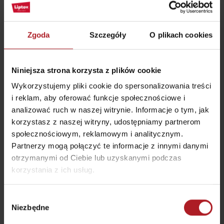
Zgoda
Szczegóły
O plikach cookies
Niniejsza strona korzysta z plików cookie
Wykorzystujemy pliki cookie do spersonalizowania treści
i reklam, aby oferować funkcje społecznościowe i
analizować ruch w naszej witrynie. Informacje o tym, jak
korzystasz z naszej witryny, udostępniamy partnerom
społecznościowym, reklamowym i analitycznym.
Partnerzy mogą połączyć te informacje z innymi danymi
trasy:
Punktem startowym jest parking przy kąpielisku w
otrzymanymi od Ciebie lub uzyskanymi podczas
miejscowości Liptovský Ján. Ciekawym przystankiem na trasie jest
korzystania z ich usług.
ekspozycja mennicza Podziemie pod Wieżami. Można się także
zatrzymać przy całorocznym basenie Kadź Jańska (Jánska kaďa) i
źródle wody mineralnej. Z drogi pierwszej klasy z umiarkowanym
przewyższeniem korzystają głównie turyści odwiedzający Jaskinię
Wybór
Staniszowską (Stanišovská jaskyňa). Wejścia do jaskini „strzegą”
Niezbędne
zgody
zabawne figury z drewna, przy których można sobie pstryknąć