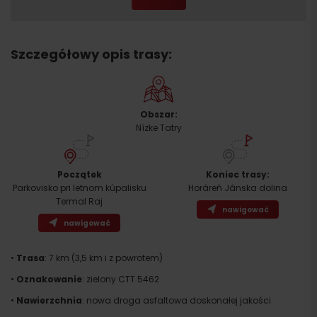
Szczegółowy opis trasy:
Obszar:
Nízke Tatry
Początek
Koniec trasy:
Parkovisko pri letnom kúpalisku
Horáreň Jánska dolina
Termal Raj
nawigować
nawigować
•
Trasa
: 7 km (3,5 km i z powrotem)
•
Oznakowanie
: zielony CTT 5462
•
Nawierzchnia
: nowa droga asfaltowa doskonałej jakości