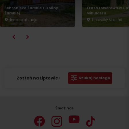
Schronisko Żarskie z Doliny
Trasa rowerowa w Li
Żarskiej
Mikułaszu
Wyjazd
Inne lokalizacje
Liptovský Mikuláš
Zostań na Liptowie!
Szukaj noclegu
Śledź nas