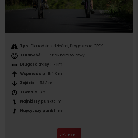
Typ
Dla rodzin z dziećmi, Droga/road, TREK
Trudność:
1 - szlak bardzo łatwy
Długość trasy:
7 km
Wspinać się
154.3 m
Zejście:
153.3 m
Trwanie
3 h
Najniższy punkt:
m
Najwyższy punkt
m
GPX