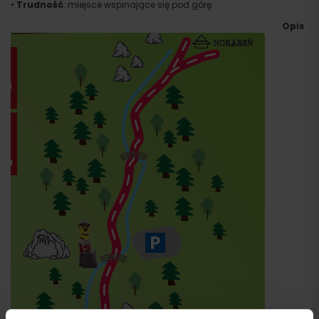
•
Trudność
: miejsce wspinające się pod górę
Opis
Przyjazd