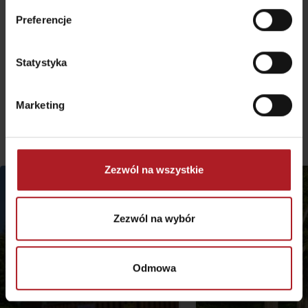
pamiątkowe zdjęcie. Zwiedzanie jaskini trwa ok. 60 min. Na posiłek
można się wstąpić do tradycyjnego liptowskiego szałasu
Preferencje
Strachanovka. W pobliżu znajduje się także wieża widokowa, z której
rozpościera się piękny widok na całą Dolinę Jańską (Jánska
dolina).
Statystyka
Parking
: parking przy letnim basenie Termal Raj
Marketing
Więcej podobnych tras:
Zezwól na wszystkie
Zezwól na wybór
Odmowa