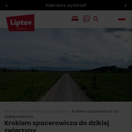
Kalendarz wydarzeń
EN
SK
Dom
Nordic Walking na Liptowie
Krokiem spacerowicza do
dzikiej zwierzyny
Krokiem spacerowicza do dzikiej
zwierzyny