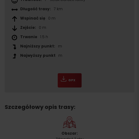
Długość trasy:
7 km
Wspinać się
0 m
Zejście:
0 m
Trwanie
1.5 h
Najniższy punkt:
m
Najwyższy punkt
m
GPX
Szczegółowy opis trasy:
Obszar: