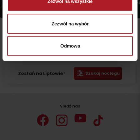
Zezwól na wszystkie
Lehota
Demianowska Jaskin
Jasná
Jasná
Zezwól na wybór
Odmowa
Wyjazd
Zostań na Liptowie!
Szukaj noclegu
Śledź nas