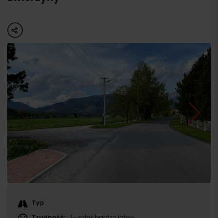
share
Typ
Trudność:
1 - szlak bardzo łatwy