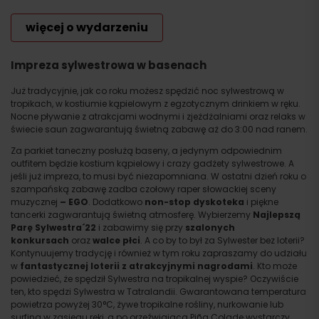
więcej o wydarzeniu
Impreza sylwestrowa w basenach
Już tradycyjnie, jak co roku możesz spędzić noc sylwestrową w
tropikach, w kostiumie kąpielowym z egzotycznym drinkiem w ręku.
Nocne pływanie z atrakcjami wodnymi i zjeżdżalniami oraz relaks w
świecie saun zagwarantują świetną zabawę aż do 3:00 nad ranem.
Za parkiet taneczny posłużą baseny, a jedynym odpowiednim
outfitem będzie kostium kąpielowy i crazy gadżety sylwestrowe. A
jeśli już impreza, to musi być niezapomniana. W ostatni dzień roku o
szampańską zabawę zadba czołowy raper słowackiej sceny
muzycznej
– EGO
. Dodatkowo
non-stop dyskoteka
i piękne
tancerki zagwarantują świetną atmosferę. Wybierzemy
Najlepszą
Parę Sylwestra´22
i zabawimy się przy
szalonych
konkursach
oraz
walce płci
. A co by to był za Sylwester bez loterii?
Kontynuujemy tradycję i również w tym roku zapraszamy do udziału
w
fantastycznej loterii z atrakcyjnymi nagrodami
. Kto może
powiedzieć, że spędził Sylwestra na tropikalnej wyspie? Oczywiście
ten, kto spędzi Sylwestra w Tatralandii. Gwarantowana temperatura
powietrza powyżej 30°C, żywe tropikalne rośliny, nurkowanie lub
surfing w zasięgu ręki, a po orzeźwiającą Piña Coladę wystarczy