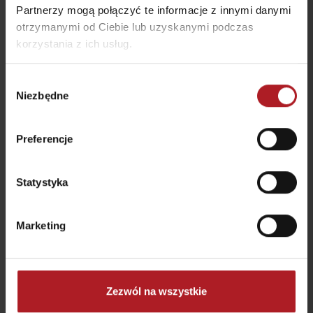
Partnerzy mogą połączyć te informacje z innymi danymi
otrzymanymi od Ciebie lub uzyskanymi podczas
korzystania z ich usług.
Kawiarnia i Cukiernia
Wybór
INTESSIVO
LILA cafe & bar
Niezbędne
zgody
Liptovský Mikuláš
Liptovský Mikuláš
Preferencje
wszystkie miejsca do jedzenia i picia
Statystyka
Aktivity a relax v gh blízkosti:
Marketing
Zezwól na wszystkie
Celtycki Świat Saun –
Infocentrum