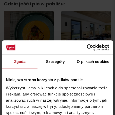
Gdzie jeść i pić w pobliżu:
Restauracja Holiday
Restauracja Bernard
Village Tatralandia
Pub Maladinovo
Liptovský Mikuláš
Liptovský Mikuláš
Zgoda
Szczegóły
O plikach cookies
Niniejsza strona korzysta z plików cookie
Wykorzystujemy pliki cookie do spersonalizowania treści
Restauracja Pensjonat
Restauracja Hradná
i reklam, aby oferować funkcje społecznościowe i
RAVENCE
Bašta
analizować ruch w naszej witrynie. Informacje o tym, jak
Liptovský Trnovec
Liptovský Trnovec
korzystasz z naszej witryny, udostępniamy partnerom
społecznościowym, reklamowym i analitycznym.