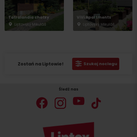
Tatralandia chatky
ViVi Apartments
Liptovský Mikuláš
Liptovský Mikuláš
Zostań na Liptowie!
Szukaj noclegu
Śledź nas