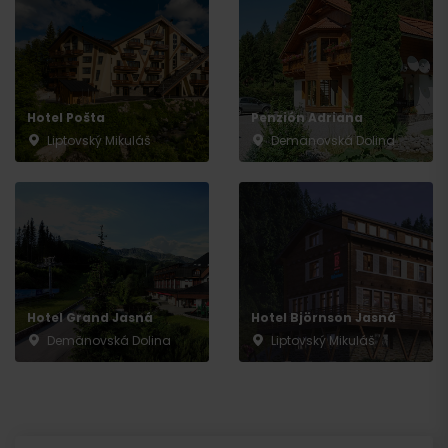
Hotel Pošta
Penzión Adriana
Liptovský Mikuláš
Demänovská Dolina
Hotel Grand Jasná
Hotel Björnson Jasná
Demänovská Dolina
Liptovský Mikuláš