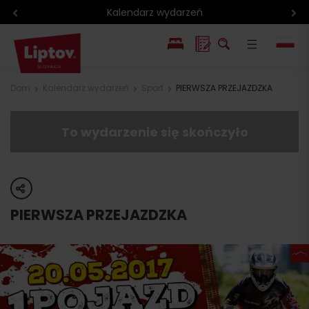
Kalendarz wydarzeń
EN
Dom
Kalendarz wydarzeń
Sport
PIERWSZA PRZEJAZDZKA
SK
To wydarzenie się skończyło
share
PIERWSZA PRZEJAZDZKA