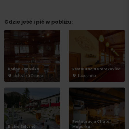
Gdzie jeść i pić w pobliżu:
Przyjazd
Koliba Janosika
Restauracja Smrekovica
Liptovská Osada
Ľubochňa
Restauracja Chata
Bistro Železnô
Magurka