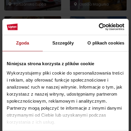
Partizánska Ľupča
Osada Magurka
Zgoda
Szczegóły
O plikach cookies
Koliba pod Vlkolíncom
Restauracja Vlkolínec
Ružomberok - Biely
Potok
Ružomberok
Niniejsza strona korzysta z plików cookie
Wykorzystujemy pliki cookie do spersonalizowania treści
i reklam, aby oferować funkcje społecznościowe i
wszystkie miejsca do jedzenia i picia
analizować ruch w naszej witrynie. Informacje o tym, jak
korzystasz z naszej witryny, udostępniamy partnerom
społecznościowym, reklamowym i analitycznym.
Aktivity a relax v gh blízkosti:
Partnerzy mogą połączyć te informacje z innymi danymi
otrzymanymi od Ciebie lub uzyskanymi podczas
korzystania z ich usług.