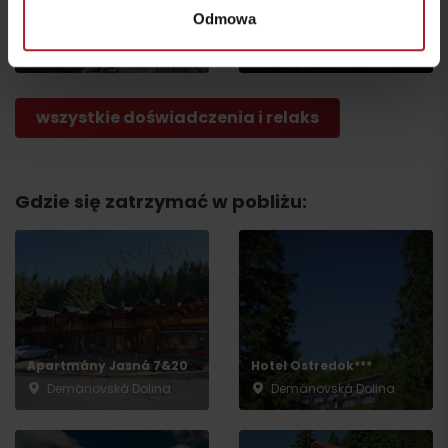
Odmowa
Ferrata Dve veže
Schronisko Limba
Liptovská Osada
Liptovské Revúce
wszystkie doświadczenia i relaks
Gdzie się zatrzymać w pobliżu:
Wyjazd
Apartmány Jasná 7&20
Hotel Ostredok***
Demänovská Dolina
Demänovská Dolina