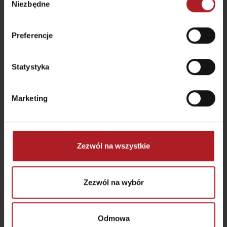
Niezbędne
zgody
Bonsai restaurant Ružomberok
Ružomberok
Preferencje
Statystyka
Marketing
Zezwól na wszystkie
Zezwól na wybór
Odmowa
Browar Ursus