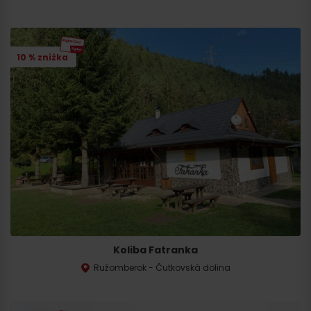
10 % zniżka
Koliba Fatranka
Ružomberok - Čutkovská dolina