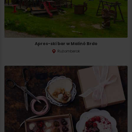
Apres-ski bar w Malinô Brdo
Ružomberok