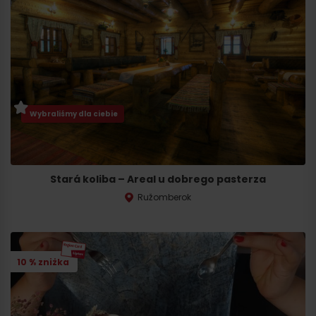
Wybraliśmy dla ciebie
Stará koliba – Areal u dobrego pasterza
Ružomberok
10 % zniżka