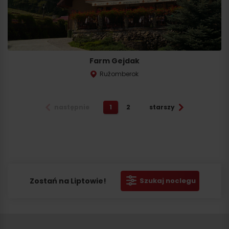
Farm Gejdak
Ružomberok
następnie
1
2
starszy
Zostań na Liptowie!
Szukaj noclegu