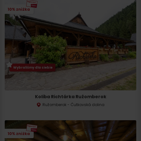
10% zniżka
Wybraliśmy dla ciebie
Koliba Richtárka Ružomberok
Ružomberok - Čutkovská dolina
10% zniżka