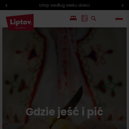
Zniżki z kartą Liptov Region Card
EN
SK
Gdzie jeść i pić