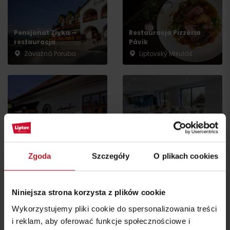
Przyjazd
Pensjonat Zivka –
Restauracja Pizzéria
restauracja
Pávik
Závažná Poruba
Liptovský Mikuláš
Restauracja Spa &
Café Pianko
Wellness Hotel Fitak
Zgoda
Szczegóły
O plikach cookies
Liptovský Mikuláš
Liptovský Ján
Niniejsza strona korzysta z plików cookie
Wykorzystujemy pliki cookie do spersonalizowania treści
i reklam, aby oferować funkcje społecznościowe i