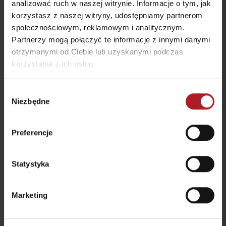
analizować ruch w naszej witrynie. Informacje o tym, jak
korzystasz z naszej witryny, udostępniamy partnerom
Haluškovo
Restauracja U koníka
społecznościowym, reklamowym i analitycznym.
Liptovský Mikuláš
Liptovský Ján
Partnerzy mogą połączyć te informacje z innymi danymi
otrzymanymi od Ciebie lub uzyskanymi podczas
wszystkie miejsca do jedzenia i picia
korzystania z ich usług.
Wybór
Atrakcje i relaks w pobliżu:
Niezbędne
zgody
Preferencje
Statystyka
Lodowisko Závažná
Poruba
Wellness penzión Zivka
Marketing
Závažná Poruba
Závažná Poruba