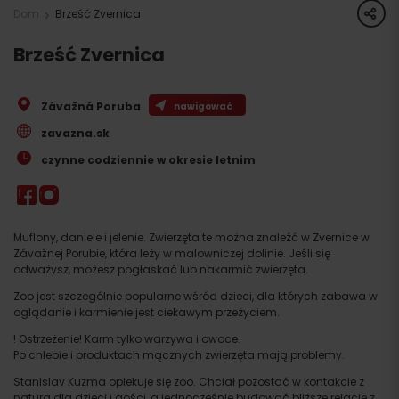
share
Dom
Brześć Zvernica
Brześć Zvernica
Závažná Poruba
nawigować
zavazna.sk
czynne codziennie w okresie letnim
Muflony, daniele i jelenie. Zwierzęta te można znaleźć w Zvernice w
Závažnej Porubie, która leży w malowniczej dolinie. Jeśli się
odważysz, możesz pogłaskać lub nakarmić zwierzęta.
Zoo jest szczególnie popularne wśród dzieci, dla których zabawa w
oglądanie i karmienie jest ciekawym przeżyciem.
! Ostrzeżenie! Karm tylko warzywa i owoce.
Po chlebie i produktach mącznych zwierzęta mają problemy.
Stanislav Kuzma opiekuje się zoo. Chciał pozostać w kontakcie z
naturą dla dzieci i gości, a jednocześnie budować bliższe relacje z