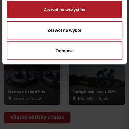
Zezwól na wszystkie
Iľanovská dolina
Zezwól na wybór
Ski Centrum Opalisko
Liptovský Mikuláš-
Závažná Poruba
Iľanovo
Odmowa
Monaco Grand Prix
Pumptrack i park BMX
Závažná Poruba
Liptovský Mikuláš
Wyjazd
Všetky zážitky a relax