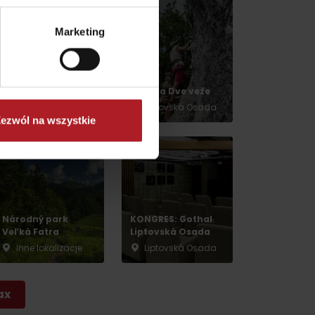
Marketing
Źródła w
kąpieliskach
żółwiowych
Korytnica
Ferrata Dve veže
Liptovská Osada
Liptovská Osada
ezwól na wszystkie
dia
Národný park
KONGRES: Gothal
Veľká Fatra
Liptovská Osada
Inne lokalizacje
Liptovská Osada
ax
by