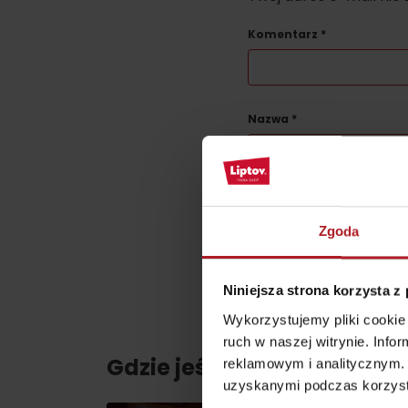
skarb w Rużomberku?
Liptov Region Card!
Znajdź go razem z
Komentarz
*
Liptov Region Card!
Nazwa
*
VŠETKY ČLÁNKY
Ta strona jest chroniona prz
Zgoda
VŠETKY ČLÁNKY
Niniejsza strona korzysta z
Pogoda i kamery
Wykorzystujemy pliki cookie 
ruch w naszej witrynie. Inf
Gdzie jeść i pić w pobliżu:
reklamowym i analitycznym. 
uzyskanymi podczas korzysta