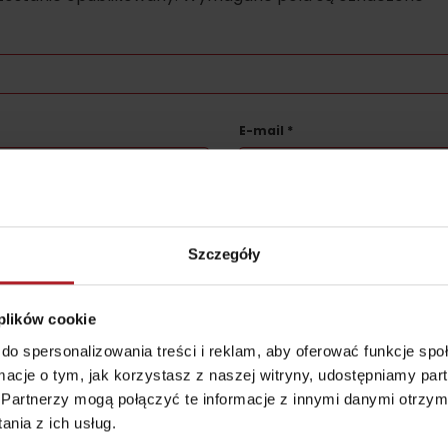
E-mail
*
ez reCAPTCHA i Google.
Polityka prywatności
-
Warunki usługi
Szczegóły
 plików cookie
Zasady przebywania w
Ratownictwo
do spersonalizowania treści i reklam, aby oferować funkcje sp
górach
ubezpieczeniowe w
ormacje o tym, jak korzystasz z naszej witryny, udostępniamy p
górach z Liptov Regi
Atrakcje i relak
Partnerzy mogą połączyć te informacje z innymi danymi otrzym
Card i Generali
nia z ich usług.