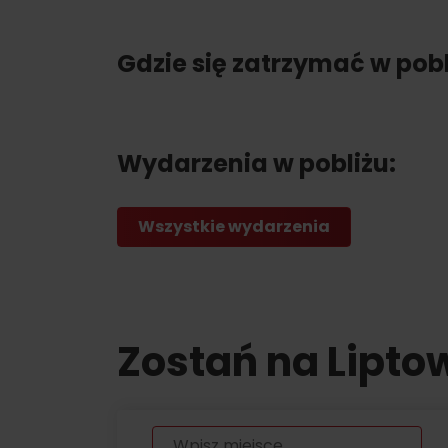
regionalnych
O MARCE PRODUKTOWEJ LIPTOVA
Gdzie się zatrzymać w pobl
NAJLEPSZE ATRAKCJE
No posts found.
Potrzebujesz wypożyczyć narty lub row
Wydarzenia w pobliżu:
Wypożyczalnie
Usługi
Wszystkie wydarzenia
Zostań na Lipto
VIAC O NEPOZNANÝCH MIESTACH LIP