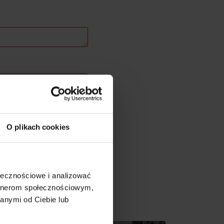
O plikach cookies
ołecznościowe i analizować
artnerom społecznościowym,
on
s w pobliżu:
anymi od Ciebie lub