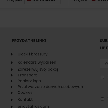
No data found for this source.
PRZYDATNE LINKI
SUB
LIP
Ulotki i broszury
Kalendarz wydarzeń
Zarezerwuj svój pokój
Transport
Pobierz logo
Przetwarzanie danych osobowych
d for this source.
No data found for this source.
Cookies
No data found for this source.
Kontakt
enjoytatras.com