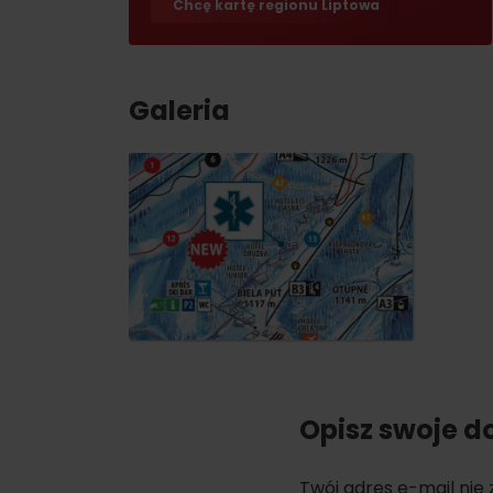
Chcę kartę regionu Liptowa
Jeśli burczy ci w żołądku
Restauracje
Kawiarnie
Galeria
Browary i winiarnie
Tradycyjna kuchnia
No data found for this source.
No data foun
Opisz swoje d
Gdzie znajduje się
skarb w Rużomberku?
Gdzie znajduje się
Znajdź go razem z
Twój adres e-mail nie