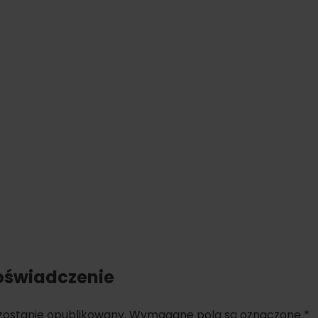
d for this source.
oświadczenie
 zostanie opublikowany.
Wymagane pola są oznaczone
*