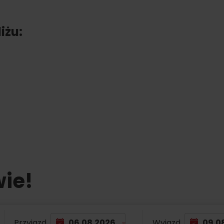
iżu:
er?
wie!
TOVA
Przyjazd
Wyjazd