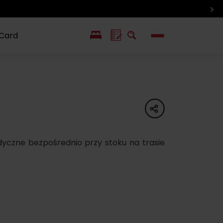
 Card
EN
SK
ín i inne
Smaki i życie
Wlkolinec –
pozycje
Liptowa
Zabytek
share
UNESCO
yczne bezpośrednio przy stoku na trasie