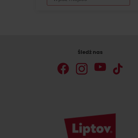
Nie masz samochodu i potrzebujesz
podwózki?
Ski&AquaBus
Śledź nas
Transport lotniczy
Usługi taksówkowe
Transport autobusowy
Transport kolejowy
No data foun