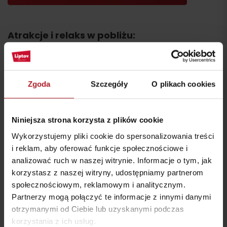
Atrakcje i relaks w pobliżu:
Zgoda
Szczegóły
O plikach cookies
Laser Aréna – Laser
Laser Aréna – Escape
Games
room
Niniejsza strona korzysta z plików cookie
Liptovský Mikuláš
Liptovský Mikuláš
Wykorzystujemy pliki cookie do spersonalizowania treści
i reklam, aby oferować funkcje społecznościowe i
analizować ruch w naszej witrynie. Informacje o tym, jak
korzystasz z naszej witryny, udostępniamy partnerom
społecznościowym, reklamowym i analitycznym.
Partnerzy mogą połączyć te informacje z innymi danymi
Stacja benzynowa Green
otrzymanymi od Ciebie lub uzyskanymi podczas
Liptovský Mikuláš –
Ondrašová
Winiarnia u muzikantov
korzystania z ich usług.