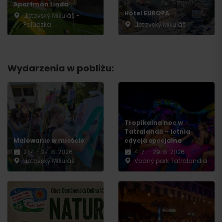
Apartmán Linda
Hotel EUROPA
Liptovský Mikuláš -
Palúdzka
Liptovský Mikuláš
Wydarzenia w pobliżu:
Tropikalna noc w
Tatralandii – letnia
Malowanie w mieście
edycja specjalna
2. 7. - 27. 8. 2026
4. 7. - 29. 8. 2026
Liptovský Mikuláš
Vodný park Tatralandia