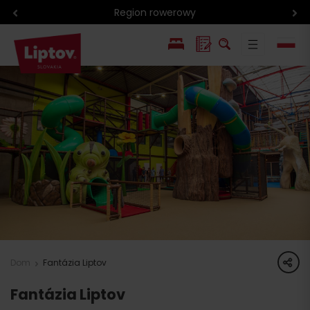
Region rowerowy
EN
SK
share
Dom
Fantázia Liptov
Fantázia Liptov