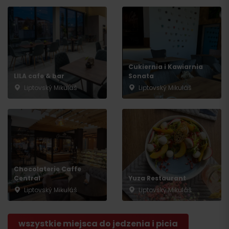
Przyjazd
Cukiernia i Kawiarnia
LILA cafe & bar
Sonata
Liptovský Mikuláš
Liptovský Mikuláš
Chocolaterie Caffe
Central
Yuza Restaurant
Liptovský Mikuláš
Liptovský Mikuláš
wszystkie miejsca do jedzenia i picia