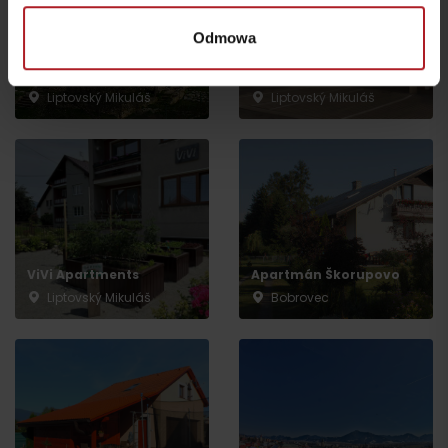
Odmowa
Privát Horička
Penzión AJDA
Liptovský Mikuláš
Liptovský Mikuláš
ViVi Apartments
Apartmán Škorupovo
Liptovský Mikuláš
Bobrovec
Wyjazd