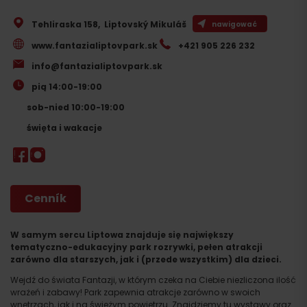
Tehliraska 158
,
Liptovský Mikuláš
nawigować
www.fantazialiptovpark.sk
+421 905 226 232
info@fantazialiptovpark.sk
pią 14:00-19:00
sob-nied 10:00-19:00
święta i wakacje
Cenník
W samym sercu Liptowa znajduje się największy
tematyczno-edukacyjny park rozrywki, pełen atrakcji
zarówno dla starszych, jak i (przede wszystkim) dla dzieci.
Wejdź do świata Fantazji, w którym czeka na Ciebie niezliczona ilość
wrażeń i zabawy! Park zapewnia atrakcje zarówno w swoich
wnętrzach, jak i na świeżym powietrzu. Znajdziemy tu wystawy oraz