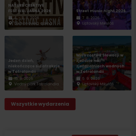
NATURE CREATIVE
FESTIVAL JASNÁ 2026
Street music night 2026
4. - 8. 8. 2026
7. 8. 2026
Demänovská dolina
Liptovský Mikuláš
Mistrzostwa Słowacji w
Jeden dzień,
zjeździe na
niekończące się atrakcje
zjeżdżalniach wodnych
w Tatralandii
w Tatralandii
15. 8. 2026
5. 9. 2026
Vodný park Tatralandia
Liptovský Mikuláš
Wszystkie wydarzenia