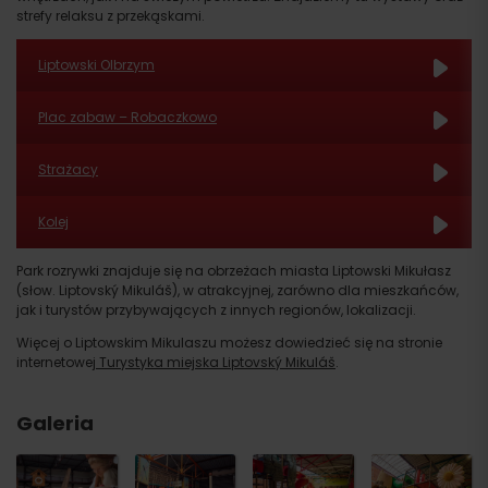
strefy relaksu z przekąskami.
Liptowski Olbrzym
Plac zabaw – Robaczkowo
Strażacy
Kolej
Park rozrywki znajduje się na obrzeżach miasta Liptowski Mikułasz
(słow. Liptovský Mikuláš), w atrakcyjnej, zarówno dla mieszkańców,
jak i turystów przybywających z innych regionów, lokalizacji.
Więcej o Liptowskim Mikulaszu możesz dowiedzieć się na stronie
internetowej
Turystyka miejska Liptovský Mikuláš
.
Galeria