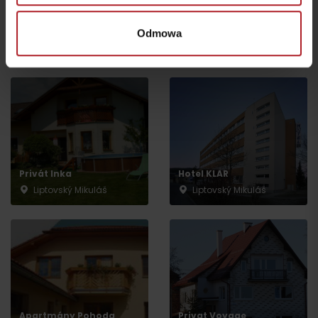
Odmowa
Gdzie się zatrzymać w pobliżu:
Privát Inka
Hotel KLAR
Liptovský Mikuláš
Liptovský Mikuláš
Wyjazd
Apartmány Pohoda
Privat Voyage