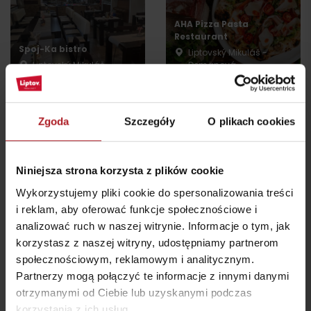
AHA Pizza Pasta
Restaurant
Spoj-Ka bistro
Liptovský Mikuláš -
Liptovský Mikuláš
Demänová
wszystkie miejsca do jedzenia i picia
Zgoda
Szczegóły
O plikach cookies
Atrakcje i relaks w pobliżu:
Niniejsza strona korzysta z plików cookie
Wykorzystujemy pliki cookie do spersonalizowania treści
i reklam, aby oferować funkcje społecznościowe i
analizować ruch w naszej witrynie. Informacje o tym, jak
korzystasz z naszej witryny, udostępniamy partnerom
społecznościowym, reklamowym i analitycznym.
Demänová rezort –
FUN Center – Demänová
Partnerzy mogą połączyć te informacje z innymi danymi
aquapark
rezort
otrzymanymi od Ciebie lub uzyskanymi podczas
Liptovský Mikuláš
Liptovský Mikuláš
korzystania z ich usług.