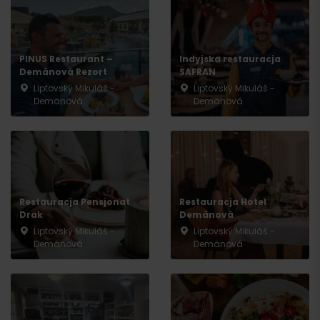
PINUS Restaurant –
Indyjska restauracja
Demänová Rezort
SAFRAN
Liptovský Mikuláš -
Liptovský Mikuláš -
Demänová
Demänová
Przyjazd
Restauracja Pensjonat
Restauracja Hotel
Drak
Demänová
Liptovský Mikuláš -
Liptovský Mikuláš -
Demänová
Demänová