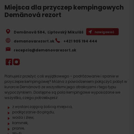
Miejsca dla przyczep kempingowych
Demänová rezort
Demänová 584
,
Liptovský Mikuláš
nawigować
demanovarezort.sk
+421 905 194 444
recepcia@demanovarezort.sk
Planujesz przeżyć coś wyjątkowego – podróżowanie i spanie w
przyczepie kempingowej? Można z powodzeniem połączyć pobyt w
kurorcie Demänová ze wszystkimi jego atrakcjami i tego typu
wypoczynkiem. Dostępne są pola kempingowe wyposażone we
wszystko, czego potrzebujesz:
z wystarczającą ilością miejsca,
podłączanie do prądu,
woda i zlew,
kominek,
pranie,
Wi-Fi.