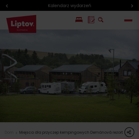
Kalendarz wydarzeń
EN
SK
share
Dom
Miejsca dla przyczep kempingowych Demänová rezort