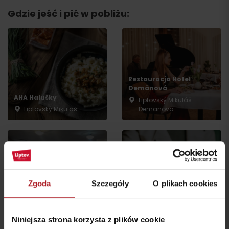
Gdzie jeść i pić w pobliżu:
Przyjazd
Restauracja Hotel
Demänová
AHA Halušky
Liptovský Mikuláš -
Liptovský Mikuláš
Demänová
Restauracja Pensjonat
Zgoda
Szczegóły
O plikach cookies
Drak
Spoj-Ka bistro
Liptovský Mikuláš -
Liptovský Mikuláš
Demänová
Niniejsza strona korzysta z plików cookie