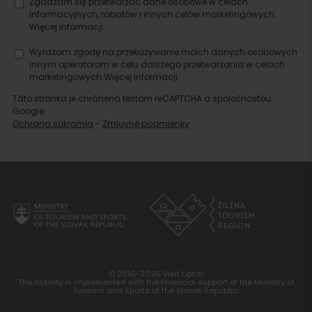
Zgadzam się przetwarzać dane osobowe w celach
informacyjnych, rabatów i innych celów marketingowych.
Więcej informacji.
Wyrażam zgodę na przekazywanie moich danych osobowych
innym operatorom w celu dalszego przetwarzania w celach
marketingowych.
Więcej informacji.
Táto stránka je chránená testom reCAPTCHA a spoločnosťou
Google.
Ochrana súkromia
-
Zmluvné podmienky
© 2016-2026 Visit Liptov
The activity is implemented with the financial support of the Ministry of
Tourism and Sports of the Slovak Republic.