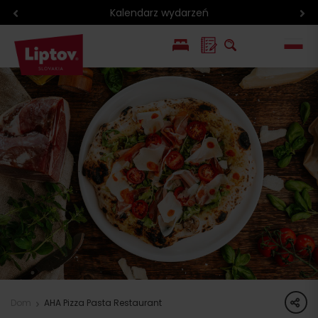
Kalendarz wydarzeń
EN
SK
share
Dom
AHA Pizza Pasta Restaurant