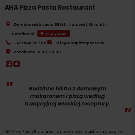
AHA Pizza Pasta Restaurant
Demänovská cesta 553/6
,
Liptovský Mikuláš -
Demänová
nawigować
+421 948 007 511
info@ahapizzapasta.sk
cozdienne 10:00-20:00
Rodzinne bistro z domowym
makaronem i pizzą według
tradycyjnej włoskiej receptury.
AHA Pizza Pasta Restaurant to nowe rodzinne bistro na początku