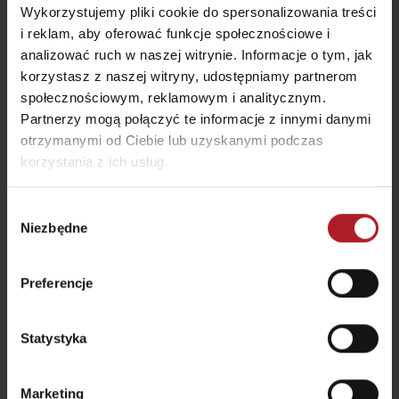
Wykorzystujemy pliki cookie do spersonalizowania treści
i reklam, aby oferować funkcje społecznościowe i
analizować ruch w naszej witrynie. Informacje o tym, jak
korzystasz z naszej witryny, udostępniamy partnerom
PINUS Restaurant –
Indyjska restauracja
społecznościowym, reklamowym i analitycznym.
Demänová Rezort
SAFRAN
Partnerzy mogą połączyć te informacje z innymi danymi
Liptovský Mikuláš -
Liptovský Mikuláš -
otrzymanymi od Ciebie lub uzyskanymi podczas
Demänová
Demänová
korzystania z ich usług.
wszystkie miejsca do jedzenia i picia
Wybór
Niezbędne
zgody
Atrakcje i relaks w pobliżu:
Preferencje
Statystyka
Kriváň – tradycyjne
Marketing