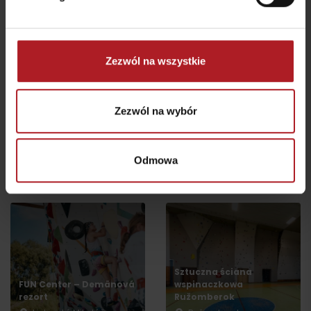
potrawy
Wellness Penzión Mária
Liptovský Mikuláš -
Liptovský Mikuláš -
Demänová
Bodice
Zezwól na wszystkie
Zezwól na wybór
BIKE SMILE –
Wypożyczalnia rowerów
KONGRES: Penzión Drak
i rowerów elektrycznych
Demänová
Odmowa
Liptovský Mikuláš – časť
Liptovský Mikuláš
Demänová
Sztuczna ściana
FUN Center – Demänová
wspinaczkowa
Wyjazd
rezort
Ružomberok