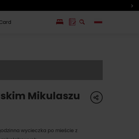
 Card
EN
SK
ín i inne
Smaki i życie
Wlkolinec –
pozycje
Liptowa
Zabytek
UNESCO
wskim Mikulaszu
share
godzinna wycieczka po mieście z