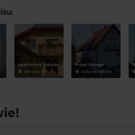
Gdzie kupić?
Liptowskie dro
iżu:
er?
Apartmány Pohoda
Privat Voyage
D
Liptovský Mikuláš
Liptovský Mikuláš
wie!
TOVA