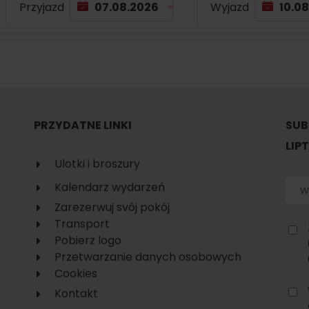
Przyjazd
Wyjazd
No data found for this source.
PRZYDATNE LINKI
SUB
LIP
Ulotki i broszury
Kalendarz wydarzeń
Zarezerwuj svój pokój
Transport
Pobierz logo
Przetwarzanie danych osobowych
d for this source.
No data found for this source.
Cookies
No data found for this source.
Kontakt