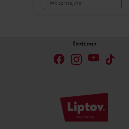
Nie masz samochodu i potrzebujesz
podwózki?
Ski&AquaBus
Śledź nas
Transport lotniczy
Usługi taksówkowe
Transport autobusowy
Transport kolejowy
No data foun