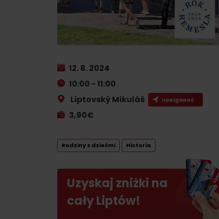
Planowanie dla firm
Zaplanuj wakacje
WIĘCEJ
W
12. 8. 2024
Planowanie wakacji
10:00 - 11:00
Letnie sporty
Zarezerwuj pokoje
Liptovský Mikuláš
nawigować
Kemping
Turystyka
3,90€
Ze zwierzętami
Kolarstwo
Ze zniżkami
Rodziny z dziećmi
Historia
Wspinaczka
Sporty wodne
Uzyskaj zniżki na
Nordic walking
cały Liptów!