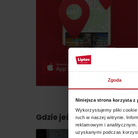
skarb w Rużomberku?
Liptov Region Card!
Znajdź go razem z
Liptov Region Card!
VŠETKY ČLÁNKY
VŠETKY ČLÁNKY
Zgoda
Niniejsza strona korzysta z
Pogoda i kamery
Wykorzystujemy pliki cookie 
Gdzie jeść i pić w pobliżu:
ruch w naszej witrynie. Inf
reklamowym i analitycznym. 
uzyskanymi podczas korzysta