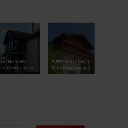
by
om Michaela
GUEST house Fleurs
Liptovský Mikuláš
Liptovský Mikuláš
No data found for this source.