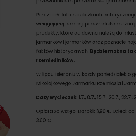
przewodnikiem po rzemiośle i jarmarkach
SIE
Ružomberok
21.
Lato z Korýtkiem 2026
WYKAZ CENTRÓW INFORMACYJNYCH
Przez całe lato na uliczkach historyczne
wciągającej narracji przewodnika można p
Program dla pracowników
produkty, które od dawna należą do miasta.
 O REGIONIE
SZYSTKIE WYDARZENIA
jarmarków i jarmarków oraz poznacie najc
Obiekty konferencyjne
faktów historycznych.
Będzie można tak
Zimowe sporty
Teambuildingy
Wybierz rodzaj d
rzemieślników.
Narciarstwo
Wszystkie
W lipcu i sierpniu w każdy poniedziałek o 
Skialpinizm
Parki wodne
Mikołajkowego Jarmarku Rzemiosła i Jarma
Narciarstwo biegowe
Wellness i sp
Daty wycieczek
: 1.7., 8.7., 15.7., 20.7., 22.7.
Atrakcje wo
Turystyka w zimie
Opłata za wstęp: Dorośli: 3,90 € Dzieci: do 1
Historia i kul
3,60 €