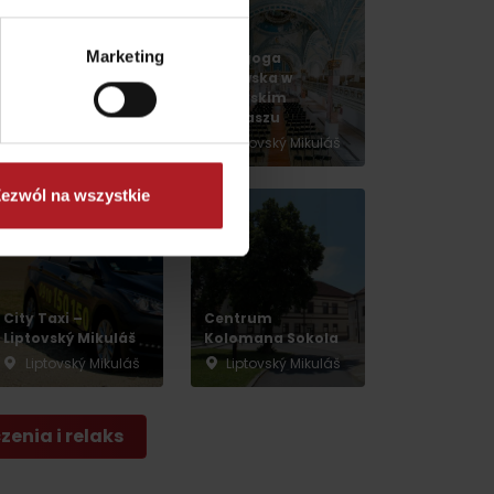
Marketing
Synagoga
żydowska w
Rumanský art
Liptovskim
centre
Mikulaszu
Liptovský Mikuláš
Liptovský Mikuláš
ezwól na wszystkie
dia
City Taxi –
Centrum
Liptovský Mikuláš
Kolomana Sokola
Liptovský Mikuláš
Liptovský Mikuláš
enia i relaks