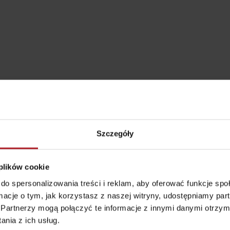
Szczegóły
 plików cookie
Zasady przebywania w
Ratownictwo
do spersonalizowania treści i reklam, aby oferować funkcje sp
górach
ubezpieczeniowe w
Aktivity a relax 
ormacje o tym, jak korzystasz z naszej witryny, udostępniamy p
górach z Liptov Regi
Partnerzy mogą połączyć te informacje z innymi danymi otrzym
Card i Generali
nia z ich usług.