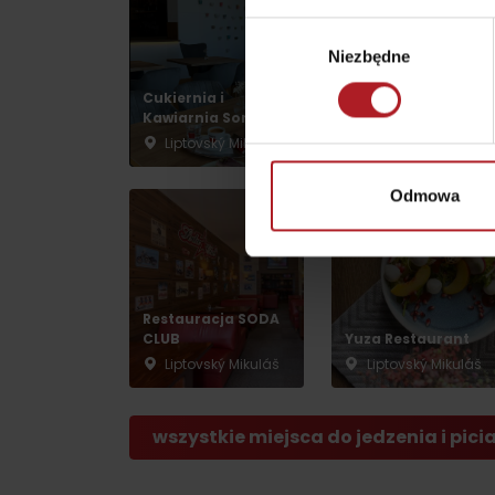
Wybór
Niezbędne
zgody
według pory roku
Cukiernia i
Ligero Gurman
Kawiarnia Sonata
Point Cigar Lounge
Liptovský Mikuláš
Liptovský Mikuláš
WYKAZ ATRAKCJI DLA DZIECI
KAMERY
Odmowa
Jasná Nízke Tatry
Chopok w zimę
Restauracja SODA
CLUB
Yuza Restaurant
Liptovský Mikuláš
Liptovský Mikuláš
wszystkie miejsca do jedzenia i pici