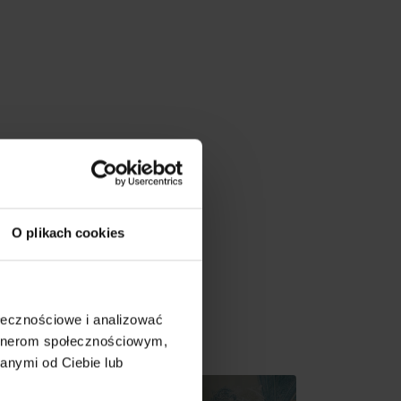
O plikach cookies
ołecznościowe i analizować
v gh blízkosti:
artnerom społecznościowym,
on
anymi od Ciebie lub