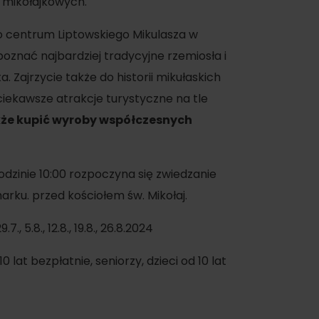
 mikołajkowych.
go centrum Liptowskiego Mikulasza w
oznać najbardziej tradycyjne rzemiosła i
 Zajrzycie także do historii mikułaskich
iekawsze atrakcje turystyczne na tle
że kupić wyroby współczesnych
oświadczenia
godzinie 10:00 rozpoczyna się zwiedzanie
rku. przed kościołem św. Mikołaj.
a
, 29.7., 5.8., 12.8., 19.8., 26.8.2024
dne
0 lat bezpłatnie, seniorzy, dzieci od 10 lat
tura