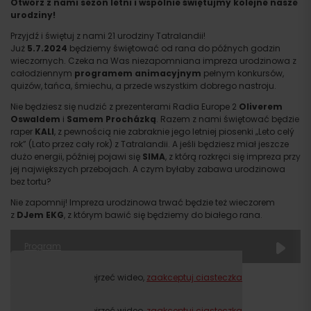
Otwórz z nami sezon letni i wspólnie świętujmy kolejne nasze
urodziny!
Przyjdź i świętuj z nami 21 urodziny Tatralandii!
Już
5.7.2024
będziemy świętować od rana do późnych godzin
wieczornych. Czeka na Was niezapomniana impreza urodzinowa z
całodziennym
programem animacyjnym
pełnym konkursów,
quizów, tańca, śmiechu, a przede wszystkim dobrego nastroju.
Nie będziesz się nudzić z prezenterami Radia Europe 2
Oliverem
Oswaldem
i
Samem Procházką
. Razem z nami świętować będzie
raper
KALI
, z pewnością nie zabraknie jego letniej piosenki „Leto celý
rok” (Lato przez cały rok) z Tatralandii. A jeśli będziesz miał jeszcze
dużo energii, później pojawi się
SIMA
, z którą rozkręci się impreza przy
jej największych przebojach. A czym byłaby zabawa urodzinowa
bez tortu?
Nie zapomnij! Impreza urodzinowa trwać będzie też wieczorem
z
DJem EKG
, z którym bawić się będziemy do białego rana.
Program
Dzienne
Proszę, aby obejrzeć wideo,
zaakceptuj ciasteczka
10:00
Program animacyjny
marketingowe.
11:00
Talostan- magik
Proszę, aby obejrzeć wideo,
zaakceptuj ciasteczka