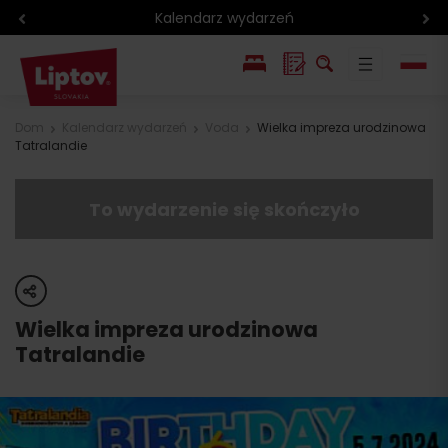
Region rowerowy
EN
Dom
Kalendarz wydarzeń
Voda
Wielka impreza urodzinowa
Tatralandie
SK
To wydarzenie się skończyło
share
Wielka impreza urodzinowa
Tatralandie