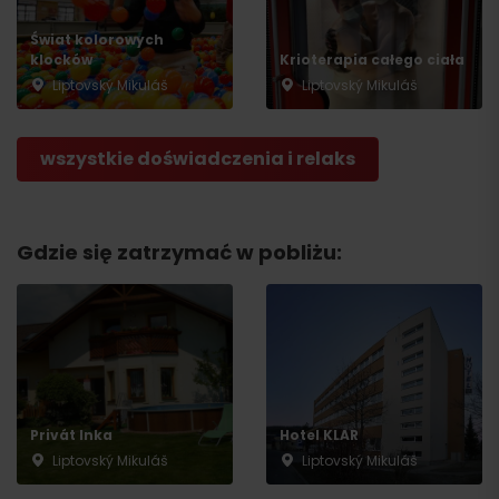
Świat kolorowych
klocków
Krioterapia całego ciała
Liptovský Mikuláš
Liptovský Mikuláš
wszystkie doświadczenia i relaks
Gdzie się zatrzymać w pobliżu:
Privát Inka
Hotel KLAR
Liptovský Mikuláš
Liptovský Mikuláš