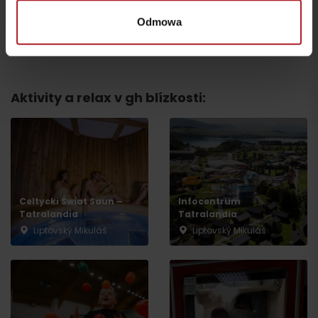
Odmowa
wszystkie miejsca do jedzenia i picia
Aktivity a relax v gh blízkosti:
Celtycki Świat Saun –
Infocentrum
Tatralandia
Tatralandia
Liptovský Mikuláš
Liptovský Mikuláš
Wyjazd