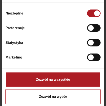
Village Tatralandia
Pub Maladinovo
Wybór
Liptovský Mikuláš
Liptovský Mikuláš
Niezbędne
zgody
Preferencje
Statystyka
Restauracja Pensjonat
Restauracja Hradná
RAVENCE
Bašta
Liptovský Trnovec
Liptovský Trnovec
Marketing
Zezwól na wszystkie
Kawiarnia i Cukiernia
Zezwól na wybór
INTESSIVO
LILA cafe & bar
Liptovský Mikuláš
Liptovský Mikuláš