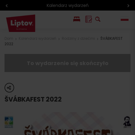
Kalendarz wydarzeń
EN
Dom
Kalendarz wydarzeń
Rodziny z dziećmi
ŠVÁBKAFEST
2022
SK
To wydarzenie się skończyło
share
ŠVÁBKAFEST 2022