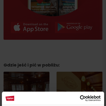
Przyjazd
Gdzie jeść i pić w pobliżu:
Koliba Janosika
Restauracja Smrekovica