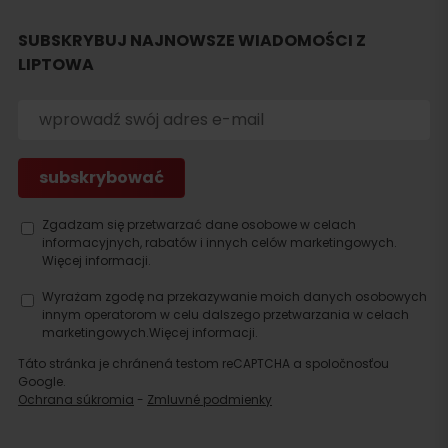
Szukaj
SUBSKRYBUJ NAJNOWSZE WIADOMOŚCI Z
noclegu
LIPTOWA
Zgadzam się przetwarzać dane osobowe w celach
informacyjnych, rabatów i innych celów marketingowych.
Więcej informacji.
Wyrażam zgodę na przekazywanie moich danych osobowych
innym operatorom w celu dalszego przetwarzania w celach
marketingowych.
Więcej informacji.
Táto stránka je chránená testom reCAPTCHA a spoločnosťou
Google.
Ochrana súkromia
-
Zmluvné podmienky