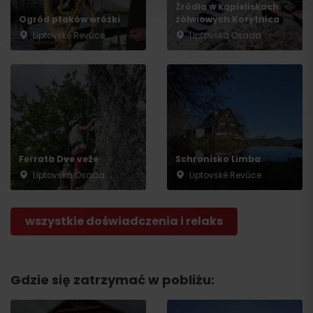
Źródła w kąpieliskach
Ogród ptaków wróżki
żółwiowych Korytnica
Liptovské Revúce
Liptovská Osada
Ferrata Dve veže
Schronisko Limba
Wyjazd
Liptovská Osada
Liptovské Revúce
wszystkie doświadczenia i relaks
Gdzie się zatrzymać w pobliżu: