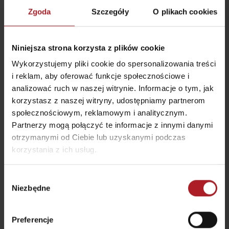
Liptovská Osada
Ľubochňa
Zgoda
Szczegóły
O plikach cookies
Niniejsza strona korzysta z plików cookie
Wykorzystujemy pliki cookie do spersonalizowania treści
i reklam, aby oferować funkcje społecznościowe i
analizować ruch w naszej witrynie. Informacje o tym, jak
Restauracja Chata
Bistro Železnô
Magurka
korzystasz z naszej witryny, udostępniamy partnerom
Partizánska Ľupča
Osada Magurka
społecznościowym, reklamowym i analitycznym.
Partnerzy mogą połączyć te informacje z innymi danymi
otrzymanymi od Ciebie lub uzyskanymi podczas
korzystania z ich usług.
Wybór
Niezbędne
zgody
Koliba pod Vlkolíncom
Restauracja Vlkolínec
Ružomberok - Biely
Potok
Ružomberok
Preferencje