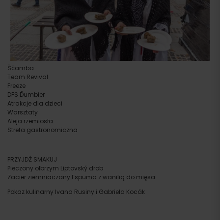
Ščamba
Team Revival
Freeze
DFS Ďumbier
Atrakcje dla dzieci
Warsztaty
Aleja rzemiosła
Strefa gastronomiczna
PRZYJDŹ SMAKUJ
Pieczony olbrzym Liptovský drob
Zacier ziemniaczany Espuma z wanilią do mięsa
Pokaz kulinarny Ivana Rusiny i Gabriela Kocák