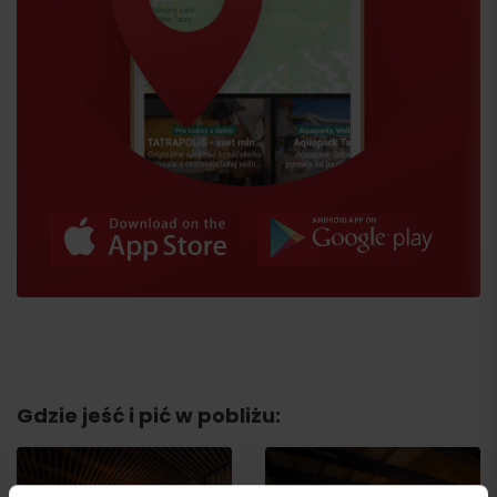
– przejazd ratrakiem na Lukovą do restauracji VON ROLL i z powrotem
(20:15, 20.45, 21.15, 21:45)
Przyjazd
– pyszne 4-daniowe menu
Gdzie jeść i pić w pobliżu: