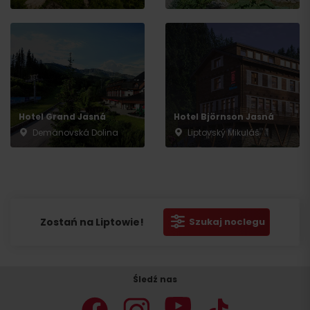
Hotel Grand Jasná
Hotel Björnson Jasná
Demänovská Dolina
Liptovský Mikuláš
Zostań na Liptowie!
Szukaj noclegu
Śledź nas