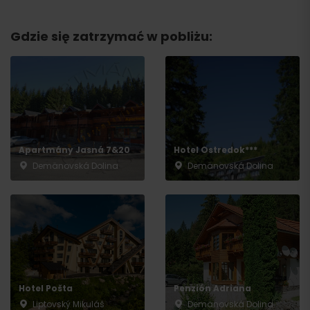
Gdzie się zatrzymać w pobliżu:
Apartmány Jasná 7&20
Hotel Ostredok***
Demänovská Dolina
Demänovská Dolina
Hotel Pošta
Penzión Adriana
Liptovský Mikuláš
Demänovská Dolina