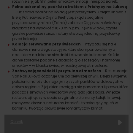
rozwinie się jak film pełen smaków, emocji i niespodzianek.
Pełna adrenaliny podróż ratrakiem z Priehyby na Lukovą
– Już sama podróż na kolację jest przeżyciem. Kolejka linowa z
Bielej Púti zawiezie Cię na Priehybę, skąd specjalnie
przystosowany ratrak (Tatrak) zabierze Cię przez zaśnieżony
krajobraz na wysokość 1670 m n.p.m. Piękne widoki, czyste
górskie powietrze i cisza natury stworzą idealną przystawkę
przed kolacją.
Kolacja serwowana przy świecach
– Przygotuj się na 4-
daniowe menu degustacyjne, które skomponowaliśmy z
naciskiem na lokalne składniki i doznania kulinarne. Każde
danie zostanie podane z dbałością o szczegóły i harmonię
smaków – w blasku świec, w nastrojowej atmosferze.
Zachwycające widoki i przytulna atmosfera
– Restauracja
Von Roll Luková oczaruje Cię od pierwszej chwili. Dzięki swojemu
położeniu należy do najpiękniejszych punktów widokowych w
całym regionie. Z jej okien rozciąga się panorama Liptowa, która
podczas zimowych wieczorów wygląda jak z bajki. Wnętrze
restauracji łączy w sobie oryginalne elementy kolejki linowej,
masywne drewno, naturalny kamień i trzaskający ogień w
kominku, tworząc prawdziwie romantyczny klimat.
Cennik
TERMINY
ONLINE
OFFLINE
RODZAJ
BONY