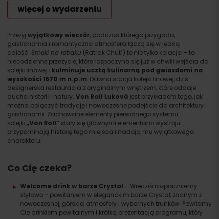
więcej o wydarzeniu
Przeżyj
wyjątkowy wieczór
, podczas którego przygoda,
gastronomia i romantyczna atmosfera łączą się w jedną
całość.
Smaki na ratraku
(Ratrak Chutí) to nie tylko kolacja – to
niecodzienne przeżycie, które rozpoczyna się już w chwili wejścia do
kolejki linowej i
kulminuje ucztą kulinarną pod gwiazdami na
wysokości 1670 m n.p.m
. Dawna stacja kolejki linowej, dziś
designerska restauracja z oryginalnym wnętrzem, które oddaje
ducha historii i natury.
Von Roll Luková
jest przykładem tego, jak
można połączyć tradycję i nowoczesne podejście do architektury i
gastronomii. Zachowane elementy pierwotnego systemu
kolejki
„Von Roll”
stały się głównymi elementami wystroju –
przypominają historię tego miejsca i nadają mu wyjątkowego
charakteru.
Co Cię czeka?
Welcome drink w barze Crystal
– Wieczór rozpoczniemy
stylowo – powitaniem w eleganckim barze Crystal, znanym z
nowoczesnej, górskiej atmosfery i wybornych trunków. Powitamy
Cię drinkiem powitalnym i krótką prezentacją programu, który