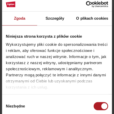
Zgoda
Szczegóły
O plikach cookies
Restauracja Rotunda na
Restauracja Chata
Chopoku
Magurka
Jasná
Osada Magurka
Niniejsza strona korzysta z plików cookie
Wykorzystujemy pliki cookie do spersonalizowania treści
i reklam, aby oferować funkcje społecznościowe i
analizować ruch w naszej witrynie. Informacje o tym, jak
korzystasz z naszej witryny, udostępniamy partnerom
społecznościowym, reklamowym i analitycznym.
Bistro Železnô
Koliba Janosika
Partnerzy mogą połączyć te informacje z innymi danymi
Partizánska Ľupča
Liptovská Osada
otrzymanymi od Ciebie lub uzyskanymi podczas
korzystania z ich usług.
Wybór
Niezbędne
zgody