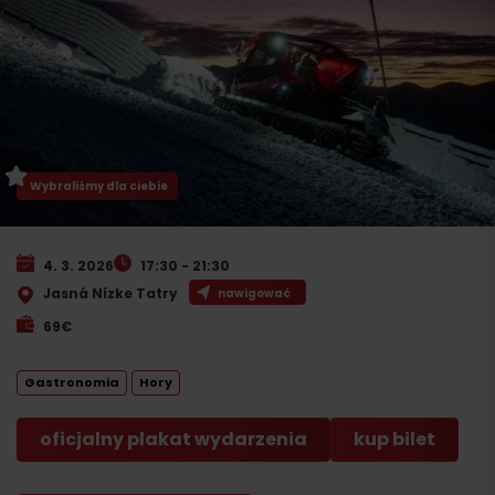
Wybraliśmy dla ciebie
4. 3. 2026
17:30 - 21:30
Jasná Nízke Tatry
nawigować
69€
Gastronomia
Hory
oficjalny plakat wydarzenia
kup bilet