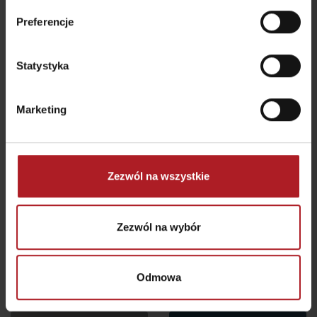
Preferencje
Reštauracja Hotel Jasná
Restaurant Habarka
Demänovská Dolina
Liptovský Mikuláš
Statystyka
wszystkie miejsca do jedzenia i picia
Marketing
Aktivity a relax v gh blízkosti:
Zezwól na wszystkie
Zezwól na wybór
Donovaly, Koliba Goral –
stacja ładowania
Źródła w kąpieliskach
rowerów elektrycznych
żółwiowych Korytnica
Odmowa
Donovaly
Liptovská Osada