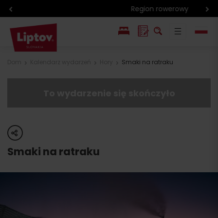
Region rowerowy
EN
Dom
Kalendarz wydarzeń
Hory
Smaki na ratraku
SK
To wydarzenie się skończyło
share
Smaki na ratraku