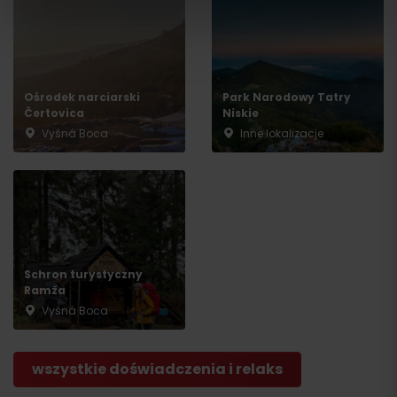
Ośrodek narciarski
Park Narodowy Tatry
Čertovica
Niskie
Vyšná Boca
Inne lokalizacje
Wyjazd
Schron turystyczny
Ramža
Vyšná Boca
wszystkie doświadczenia i relaks