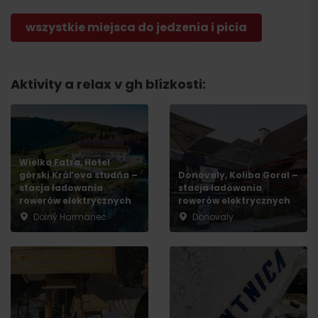
wszystkie miejsca do jedzenia i picia
Aktivity a relax v gh blízkosti:
Wielka Fatra, Hotel
górski Kráľova studňa –
Donovaly, Koliba Goral –
stacja ładowania
stacja ładowania
rowerów elektrycznych
rowerów elektrycznych
Dolný Harmanec
Donovaly