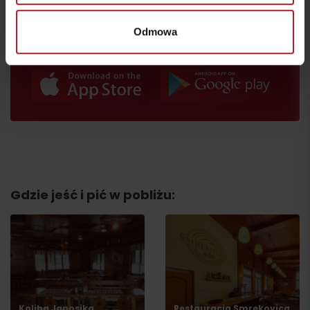
Odmowa
Gdzie jeść i pić w pobliżu:
Koliba Janosika
Restauracja Smrekovica