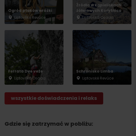
Źródła w kąpieliskach
Ogród ptaków wróżki
żółwiowych Korytnica
Liptovské Revúce
Liptovská Osada
Ferrata Dve veže
Schronisko Limba
Liptovská Osada
Liptovské Revúce
wszystkie doświadczenia i relaks
Gdzie się zatrzymać w pobliżu: