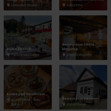
Liptovská Osada
Ľubochňa
Wyjazd
Restauracja Chata
Bistro Železnô
Magurka
Partizánska Ľupča
Osada Magurka
Koliba pod Vlkolíncom
Restauracja Vlkolínec
Ružomberok - Biely
Potok
Ružomberok