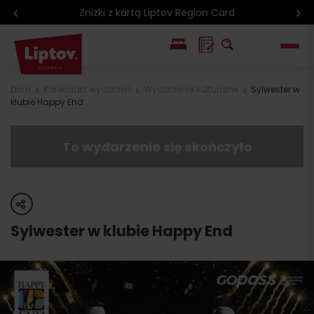
Zniżki z kartą Liptov Region Card
EN
Dom
Kalendarz wydarzeń
Wydarzenie kulturalne
Sylwester w
klubie Happy End
SK
To wydarzenie się skończyło
share
Sylwester w klubie Happy End