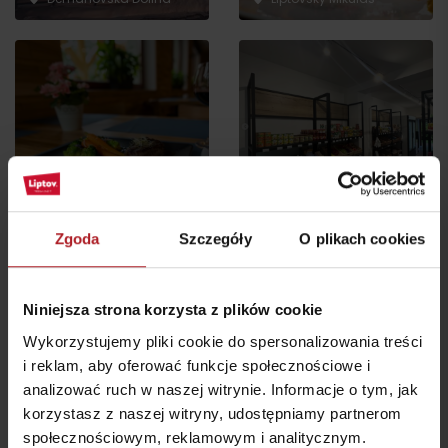
Reštauracja Hotel Jasná
Z wielkim sercem
Demänovská Dolina
Liptovský Mikuláš
Zgoda
Szczegóły
O plikach cookies
Niniejsza strona korzysta z plików cookie
Wykorzystujemy pliki cookie do spersonalizowania treści
Restauracja Resort
Restauracja Strachan
i reklam, aby oferować funkcje społecznościowe i
Lúčky
Family Jasná
analizować ruch w naszej witrynie. Informacje o tym, jak
Demänovská Dolina
Demänovská dolina
korzystasz z naszej witryny, udostępniamy partnerom
społecznościowym, reklamowym i analitycznym.