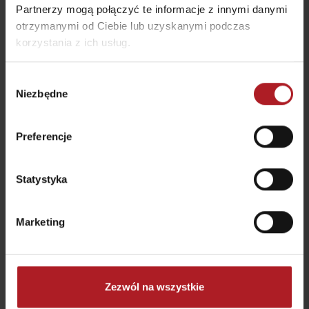
Partnerzy mogą połączyć te informacje z innymi danymi
wszystkie miejsca do jedzenia i picia
otrzymanymi od Ciebie lub uzyskanymi podczas
korzystania z ich usług.
Aktivity a relax v gh blízkosti:
Wybór
Niezbędne
zgody
Preferencje
Wypożyczalnia – Rental
Statystyka
CRYSTAL BAR
Biela Púť
Demänovská Dolina
Demänovská dolina
Marketing
Zezwól na wszystkie