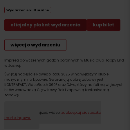
Wydarzenie kulturalne
oficjalny plakat wydarzenia
kup bilet
więcej o wydarzeniu
Impreza do wczesnych godzin porannych w Music Club Happy End
w Jasnej.
Świętuj nadejście Nowego Roku 2025 w największym klubie
muzycznym na Liptowie. Gwarancją dobrej zabawy jest
KONTRAFAKT, VideoBooth 360° oraz DJ-e, którzy na fali największych
hitów wprowadzą Cię w Nowy Rok i zapewnią fantastyczną
zabawę!
Zimą Jasna tętni życiem! A Sylwester nie jest wyjątkiem.
Proszę, aby obejrzeć wideo,
zaakceptuj ciasteczka
marketingowe.