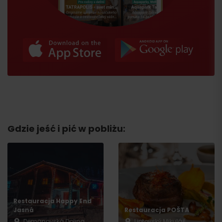
Gdzie jeść i pić w pobliżu:
Przyjazd
Restauracja Happy End
Jasná
Restauracja POŠTA
Demänovská Dolina
Liptovský Mikuláš