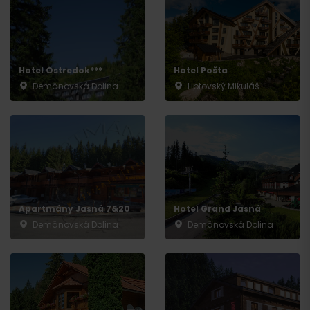
Hotel Ostredok***
Hotel Pošta
Demänovská Dolina
Liptovský Mikuláš
Apartmány Jasná 7&20
Hotel Grand Jasná
Demänovská Dolina
Demänovská Dolina