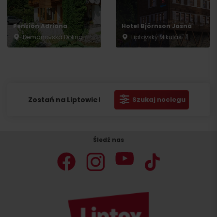
Penzión Adriana
Hotel Björnson Jasná
Demänovská Dolina
Liptovský Mikuláš
Zostań na Liptowie!
Szukaj noclegu
Śledź nas