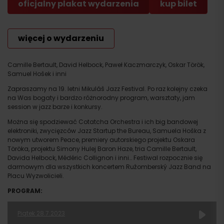
oficjalny plakat wydarzenia
kup bilet
więcej o wydarzeniu
Camille Bertault, David Helbock, Paweł Kaczmarczyk, Oskar Török,
Samuel Hošek i inni
Zapraszamy na 19. letni Mikuláš Jazz Festival. Po raz kolejny czeka
na Was bogaty i bardzo różnorodny program, warsztaty, jam
session w jazz barze i konkursy.
Można się spodziewać Cotatcha Orchestra i ich big bandowej
elektroniki, zwycięzców Jazz Startup the Bureau, Samuela Hoška z
nowym utworem Peace, premiery autorskiego projektu Oskara
Töröka, projektu Simony Hulej Baron Haze, tria Camille Bertault,
Davida Helbock, Médéric Collignon i inni… Festiwal rozpocznie się
darmowym dla wszystkich koncertem Ružomberský Jazz Band na
Placu Wyzwolicieli.
PROGRAM:
Piątek 28.7.2023