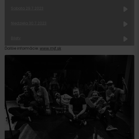
Sobota 29.7.2023
Niedziela 30.7.2023
Bilety
Ďalšie informácie:
www.mjf.sk