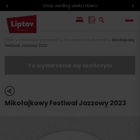
Urlop według wieku dzieci
EN
Dom
Kalendarz wydarzeń
Wydarzenie kulturalne
Mikołajkowy
Festiwal Jazzowy 2023
SK
To wydarzenie się skończyło
share
Mikołajkowy Festiwal Jazzowy 2023