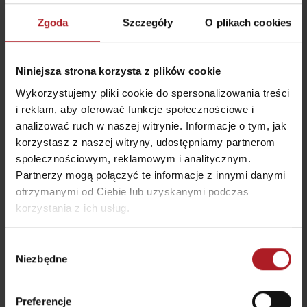
Zgoda
Szczegóły
O plikach cookies
Gdzie jeść i pić w pobliżu:
Niniejsza strona korzysta z plików cookie
Wykorzystujemy pliki cookie do spersonalizowania treści
i reklam, aby oferować funkcje społecznościowe i
analizować ruch w naszej witrynie. Informacje o tym, jak
korzystasz z naszej witryny, udostępniamy partnerom
Koliba Janosika
Restauracja Smrekovica
społecznościowym, reklamowym i analitycznym.
Liptovská Osada
Ľubochňa
Partnerzy mogą połączyć te informacje z innymi danymi
otrzymanymi od Ciebie lub uzyskanymi podczas
korzystania z ich usług.
Wybór
Niezbędne
zgody
Restauracja Chata
Bistro Železnô
Magurka
Partizánska Ľupča
Osada Magurka
Preferencje