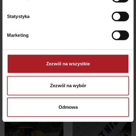
Statystyka
Marketing
Koliba pod Vlkolíncom
Restauracja Vlkolínec
Ružomberok - Biely
Potok
Ružomberok
Zezwól na wszystkie
wszystkie miejsca do jedzenia i picia
Zezwól na wybór
Atrakcje i relaks w pobliżu:
Odmowa