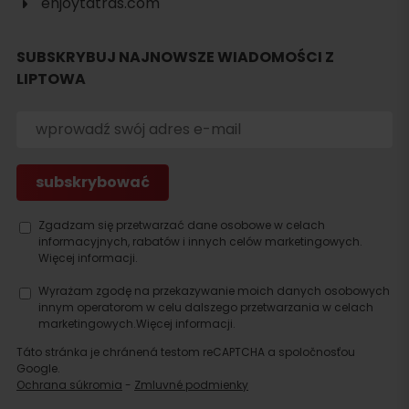
enjoytatras.com
Szukaj
SUBSKRYBUJ NAJNOWSZE WIADOMOŚCI Z
noclegu
LIPTOWA
Zgadzam się przetwarzać dane osobowe w celach
informacyjnych, rabatów i innych celów marketingowych.
Więcej informacji.
Wyrażam zgodę na przekazywanie moich danych osobowych
innym operatorom w celu dalszego przetwarzania w celach
marketingowych.
Więcej informacji.
Táto stránka je chránená testom reCAPTCHA a spoločnosťou
Google.
Ochrana súkromia
-
Zmluvné podmienky