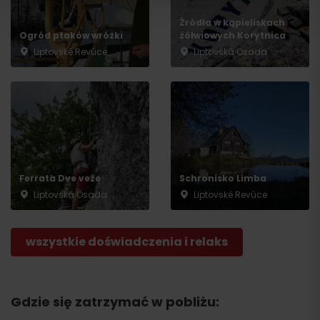
Źródła w kąpieliskach
Ogród ptaków wróżki
żółwiowych Korytnica
Liptovské Revúce
Liptovská Osada
Wyjazd
Ferrata Dve veže
Schronisko Limba
Liptovská Osada
Liptovské Revúce
wszystkie doświadczenia i relaks
Gdzie się zatrzymać w pobliżu: