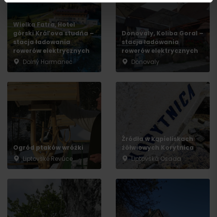
Wielka Fatra, Hotel
górski Kráľova studňa –
Donovaly, Koliba Goral –
stacja ładowania
stacja ładowania
rowerów elektrycznych
rowerów elektrycznych
Dolný Harmanec
Donovaly
Wyjazd
Źródła w kąpieliskach
Ogród ptaków wróżki
żółwiowych Korytnica
Liptovské Revúce
Liptovská Osada