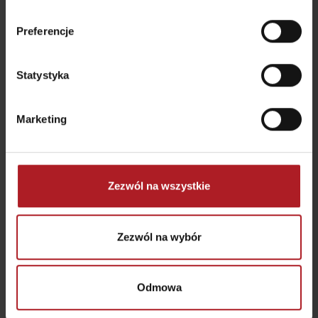
Restauracja Chata
Bistro Železnô
Magurka
Partizánska Ľupča
Osada Magurka
Preferencje
Statystyka
Marketing
Koliba pod Vlkolíncom
Restauracja Vlkolínec
Ružomberok - Biely
Potok
Ružomberok
Zezwól na wszystkie
wszystkie miejsca do jedzenia i picia
Zezwól na wybór
Aktivity a relax v gh blízkosti:
Odmowa