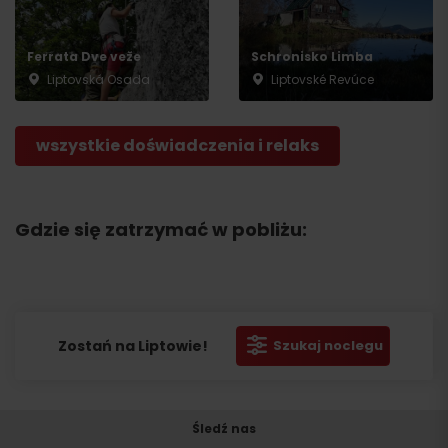
Ferrata Dve veže
Schronisko Limba
Liptovská Osada
Liptovské Revúce
wszystkie doświadczenia i relaks
Gdzie się zatrzymać w pobliżu:
Zostań na Liptowie!
Szukaj noclegu
Śledź nas