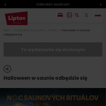
Kalendarz wydarzeń
EN
Dom
Kalendarz wydarzeń
Water
Halloween w saunie
odbędzie się
SK
To wydarzenie się skończyło
share
Halloween w saunie odbędzie się