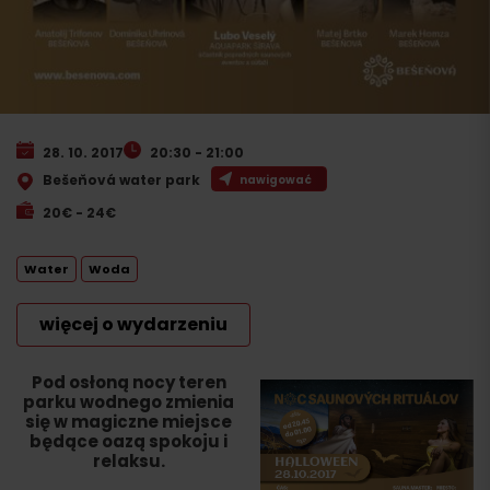
28. 10. 2017
20:30 - 21:00
Bešeňová water park
nawigować
20€ - 24€
Water
Woda
więcej o wydarzeniu
Pod osłoną nocy teren
parku wodnego zmienia
się w magiczne miejsce
będące oazą spokoju i
relaksu.