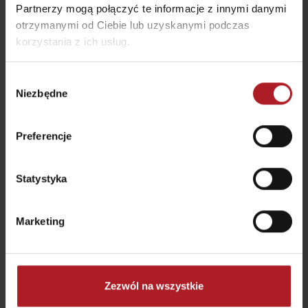
Partnerzy mogą połączyć te informacje z innymi danymi
otrzymanymi od Ciebie lub uzyskanymi podczas
korzystania z ich usług.
Restauracja Hotel
Wybór
Svätojánsky kaštieľ***
MaMi style Restauracja
Niezbędne
zgody
Liptovský Ján
Podtureň
Preferencje
wszystkie miejsca do jedzenia i picia
Statystyka
Aktivity a relax v gh blízkosti:
Marketing
Liptovský Ján,
Zezwól na wszystkie
Strachanovka – stacja
Wellness Rusnácka baňa
ładowania rowerów