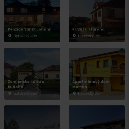
Penzión Sankt Johann
Privát u Staroňa
Liptovský Ján
Liptovský Ján
Zemianska kúria u
Apartmánový dom
Rudolfa
Martha
Liptovský Ján
Liptovský Ján