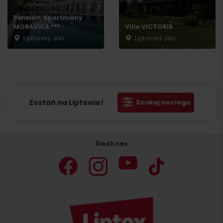
Penzión, Apartmány
MORAVICA ***
Villa VICTORIA
Liptovský Ján
Liptovský Ján
Zostań na Liptowie!
Szukaj noclegu
Śledź nas