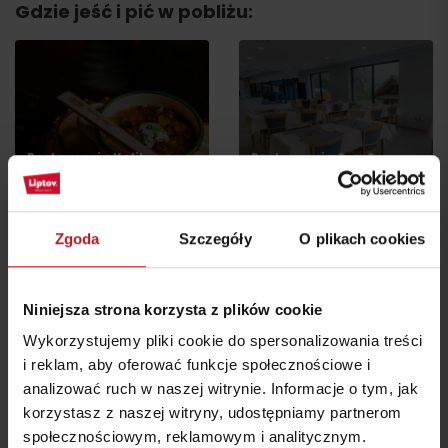
Gdzie jeść i pić w pobliżu:
Restauracja Koliba
Restauracja Spa &
Strachanovka
Wellness Hotel Fitak
Liptovský Ján
Liptovský Ján
Zgoda
Szczegóły
O plikach cookies
Niniejsza strona korzysta z plików cookie
Wykorzystujemy pliki cookie do spersonalizowania treści
Restauracja Liptovský
i reklam, aby oferować funkcje społecznościowe i
dvor
Restauracja U koníka
analizować ruch w naszej witrynie. Informacje o tym, jak
Liptovský Ján
Liptovský Ján
korzystasz z naszej witryny, udostępniamy partnerom
społecznościowym, reklamowym i analitycznym.