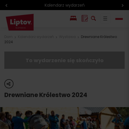
Kalendarz wydarzeń
EN
Dom
Kalendarz wydarzeń
Wystawa
Drewniane Królestwo
2024
SK
To wydarzenie się skończyło
share
Drewniane Królestwo 2024