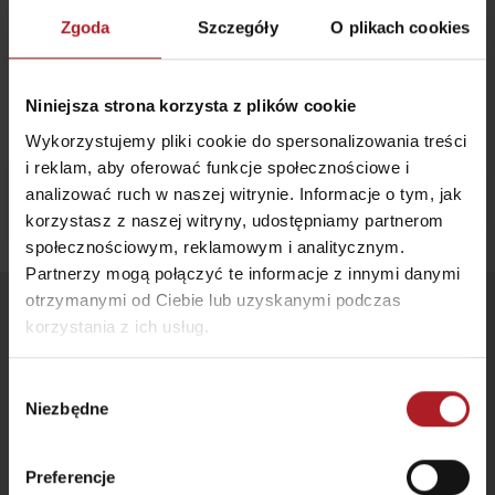
Zachodnie, Liptov część Tatr), Parku Narodowego Niskie Tatry, Parku
Zgoda
Szczegóły
O plikach cookies
Narodowego Wielka Fatra i Góry Choczańskie.
Przyjazd
Całkowita długość oznakowanych szlaków na Słowacji to ponad 14
000 km.
Niniejsza strona korzysta z plików cookie
Wykorzystujemy pliki cookie do spersonalizowania treści
i reklam, aby oferować funkcje społecznościowe i
analizować ruch w naszej witrynie. Informacje o tym, jak
Zostań na Liptowie!
Szukaj noclegu
korzystasz z naszej witryny, udostępniamy partnerom
społecznościowym, reklamowym i analitycznym.
Partnerzy mogą połączyć te informacje z innymi danymi
otrzymanymi od Ciebie lub uzyskanymi podczas
Śledź nas
korzystania z ich usług.
Wybór
Niezbędne
zgody
Preferencje