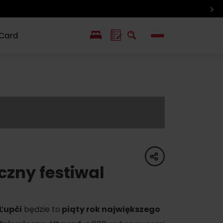
 Card
EN
SK
ín i inne
Smaki i życie
Wlkolinec –
pozycje
Liptowa
Zabytek
UNESCO
share
zny festiwal
Ľupči
będzie to
piąty rok największego