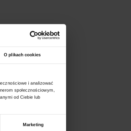
O plikach cookies
ołecznościowe i analizować
artnerom społecznościowym,
anymi od Ciebie lub
on
v gh blízkosti:
Marketing