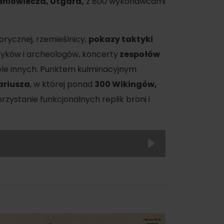
dniowiecza, Utgard,
z 800 wykonawcami
orycznej, rzemieślnicy,
pokazy taktyki
oryków i archeologów, koncerty
zespołów
ele innych. Punktem kulminacyjnym
ariusza
, w której ponad
300 Wikingów,
oświadczenia
zystanie funkcjonalnych replik broni i
a
dne
tura