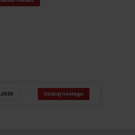
enia i relaks
by
Szukaj noclegu
No data found for this source.