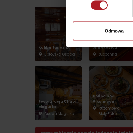
według pory roku
Odmowa
WYKAZ ATRAKCJI DLA DZIECI
Restauracja
Koliba Janosika
Smrekovica
KAMERY
Liptovská Osada
Ľubochňa
Jasná Nízke Tatry
Chopok w zimę
Koliba pod
Restauracja Chata
Vlkolíncom
Magurka
Ružomberok -
Osada Magurka
Biely Potok