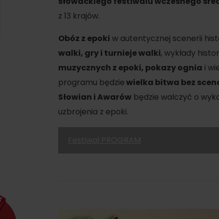
słowackiego festiwalu wczesnego śre
SIE
Ružomberok
21.
z 13 krajów.
Lato z Korýtkiem 2026
WYKAZ CENTRÓW INFORMACYJNYCH
Obóz z epoki
w autentycznej scenerii hist
Program dla pracowników
walki, gry i turnieje walki
, wykłady hist
 O REGIONIE
SZYSTKIE WYDARZENIA
muzycznych z epoki, pokazy ognia
i wi
Obiekty konferencyjne
programu będzie
wielka bitwa bez scen
Zimowe sporty
Teambuildingy
Wybierz rodzaj d
Słowian i Awarów
będzie walczyć o wykor
Narciarstwo
uzbrojenia z epoki.
Wszystkie
Skialpinizm
Parki wodne
Festiwal PROGRAM
Narciarstwo biegowe
Wellness i sp
Atrakcje wo
Turystyka w zimie
Historia i kul