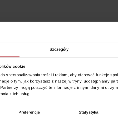
Szczegóły
 plików cookie
do spersonalizowania treści i reklam, aby oferować funkcje sp
ormacje o tym, jak korzystasz z naszej witryny, udostępniamy p
Partnerzy mogą połączyć te informacje z innymi danymi otrzym
Zasady przebywania w
Ratownictwo
nia z ich usług.
górach
ubezpieczeniowe w
górach z Liptov Regi
Card i Generali
Aktivity a relax 
Preferencje
Statystyka