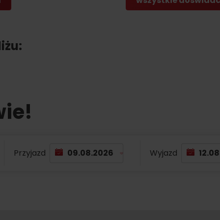
a
wszystkie doświadcz
Gdzie kupić?
Liptowskie dro
iżu:
er?
wie!
Przyjazd
Wyjazd
TOVA