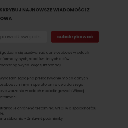
SKRYBUJ NAJNOWSZE WIADOMOŚCI Z
TOWA
Zgadzam się przetwarzać dane osobowe w celach
informacyjnych, rabatów i innych celów
marketingowych.
Więcej informacji.
Wyrażam zgodę na przekazywanie moich danych
osobowych innym operatorom w celu dalszego
przetwarzania w celach marketingowych.
Więcej
informacji.
stránka je chránená testom reCAPTCHA a spoločnosťou
le.
ana súkromia
-
Zmluvné podmienky