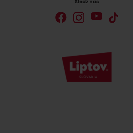
Śledź nas
Nie masz samochodu i potrzebujesz
podwózki?
Ski&AquaBus
Transport lotniczy
Usługi taksówkowe
Transport autobusowy
Transport kolejowy
No data foun