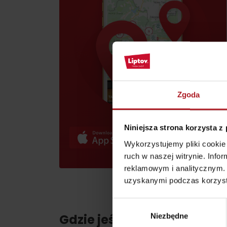
skarb w Rużomberku?
Liptov Region Card!
Znajdź go razem z
Liptov Region Card!
Zgoda
VŠETKY ČLÁNKY
Niniejsza strona korzysta z
VŠETKY ČLÁNKY
Wykorzystujemy pliki cookie 
ruch w naszej witrynie. Inf
reklamowym i analitycznym. 
Pogoda i kamery
uzyskanymi podczas korzysta
Wybór
Gdzie jeść i pić w pobliżu:
Niezbędne
zgody