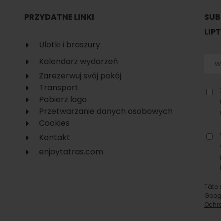
No data found for this source.
PRZYDATNE LINKI
SUB
LIP
Ulotki i broszury
Kalendarz wydarzeń
Zarezerwuj svój pokój
Transport
Pobierz logo
Przetwarzanie danych osobowych
Cookies
Kontakt
enjoytatras.com
d for this source.
No data found for this source.
Táto 
Goog
No data found for this source.
Ochr