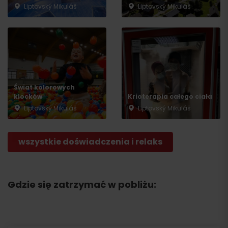
Liptovský Mikuláš
Liptovský Mikuláš
Świat kolorowych
klocków
Krioterapia całego ciała
Liptovský Mikuláš
Liptovský Mikuláš
wszystkie doświadczenia i relaks
Gdzie się zatrzymać w pobliżu: