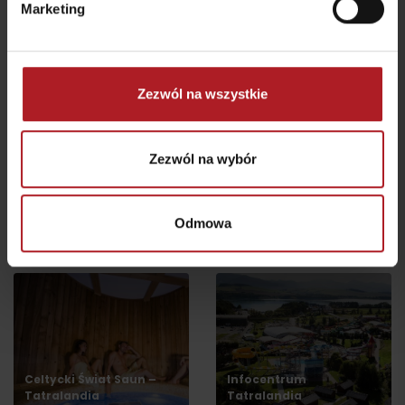
Marketing
Kawiarnia i Cukiernia
Zezwól na wszystkie
INTESSIVO
LILA cafe & bar
Liptovský Mikuláš
Liptovský Mikuláš
Zezwól na wybór
wszystkie miejsca do jedzenia i picia
Odmowa
Aktivity a relax v gh blízkosti:
Celtycki Świat Saun –
Infocentrum
Tatralandia
Tatralandia
Wyjazd