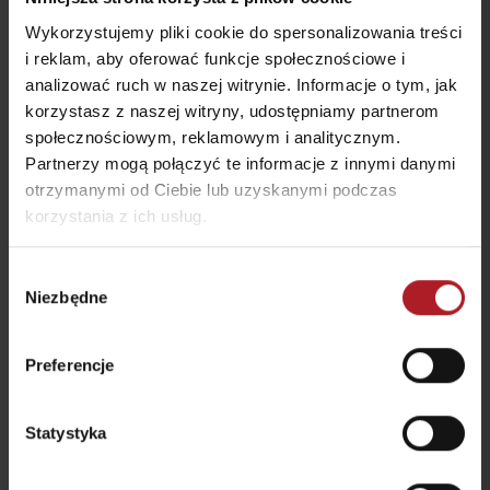
Wykorzystujemy pliki cookie do spersonalizowania treści
i reklam, aby oferować funkcje społecznościowe i
analizować ruch w naszej witrynie. Informacje o tym, jak
korzystasz z naszej witryny, udostępniamy partnerom
społecznościowym, reklamowym i analitycznym.
Restauracja Holiday
Restauracja Bernard
Partnerzy mogą połączyć te informacje z innymi danymi
Village Tatralandia
Pub Maladinovo
otrzymanymi od Ciebie lub uzyskanymi podczas
Liptovský Mikuláš
Liptovský Mikuláš
korzystania z ich usług.
Wybór
Niezbędne
zgody
Preferencje
Restauracja Pensjonat
Restauracja Hradná
RAVENCE
Bašta
Liptovský Trnovec
Liptovský Trnovec
Statystyka