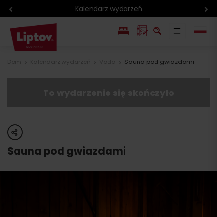
Kalendarz wydarzeń
EN
Dom
Kalendarz wydarzeń
Voda
Sauna pod gwiazdami
SK
To wydarzenie się skończyło
share
Sauna pod gwiazdami