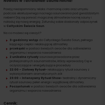
Nowość w Tatralandii! Sauna nocna!
Przeżyj niezapomniany relaks i harmonię ciała oraz umysłu
podczas ekskluzywnego nocnego saunowania pod gwiaździstym
niebem! Daj się porwać magicznej atmosferze nocnej sauny i
naładuj się nową energią. Zafunduj sobie doskonały odpoczynek
w
Celtyckim Świecie Saun
.
Na co możesz się cieszyć?
3-godzinny wstęp
do Celtyckiego Świata Saun, pełnego
kojącego ciepła i relaksującej atmosfery
przekąski
w postaci świeżych owoców dla odświeżenia
organizmu i wsparcia nawodnienia
2 unikalne rytuały
saunowe prowadzone przez
profesjonalnych saunamistrzów, którzy wprowadzą Cię w
oczyszczające i energetyzujące procedury
22:00 – Ziołowy Rytuał-
relaksujący rytuał saunowy z
wykorzystaniem aromatycznych ziół.
23:00 – Intensywny Rytuał Show-
teatralny i dynamiczny
rytuał saunowy pełen energii i wyjątkowej atmosfery.
Poczęstunek
w postaci świeżych owoców dla odświeżenia
organizmu i wsparcia nawodnienia
Cennik: