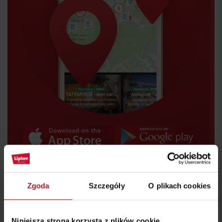
Przyjazd
Zgoda
Szczegóły
O plikach cookies
Gdzie jeść i pić w pobliżu:
Niniejsza strona korzysta z plików cookie