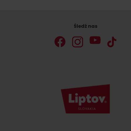
Śledź nas
według pory roku
WYKAZ ATRAKCJI DLA DZIECI
KAMERY
Jasná Nízke Tatry
Chopok w zimę