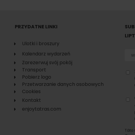
PRZYDATNE LINKI
SUB
według wieku dzieci
LIP
Ulotki i broszury
Kalendarz wydarzeń
Zarezerwuj svój pokój
Transport
Punkt widokowy
Aquapark Tatralan
Pobierz logo
Svätojánska
Przetwarzanie danych osobowych
rozhľadňa
Cookies
miejscowość Liptovský
Kontakt
Ján
enjoytatras.com
Táto 