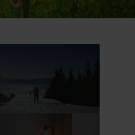
oświadczenia
h
a
dne
tura