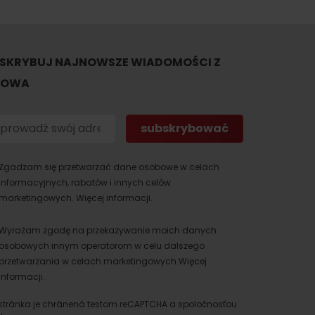
SKRYBUJ NAJNOWSZE WIADOMOŚCI Z
TOWA
Zgadzam się przetwarzać dane osobowe w celach
dia
informacyjnych, rabatów i innych celów
marketingowych.
Więcej informacji.
Wyrażam zgodę na przekazywanie moich danych
osobowych innym operatorom w celu dalszego
przetwarzania w celach marketingowych.
Więcej
informacji.
stránka je chránená testom reCAPTCHA a spoločnosťou