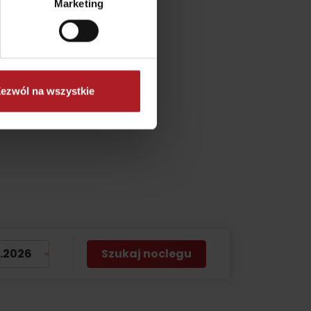
Marketing
ezwól na wszystkie
Szukaj noclegu
on