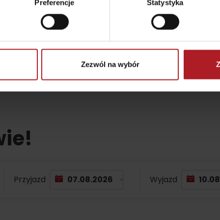
Preferencje
Statystyka
Zezwól na wybór
Z
wie!
Zasady przebywania w
Ratownictwo
górach
ubezpieczeniowe w
Przyjazd
Wyjazd
górach z Liptov Regi
Card i Generali