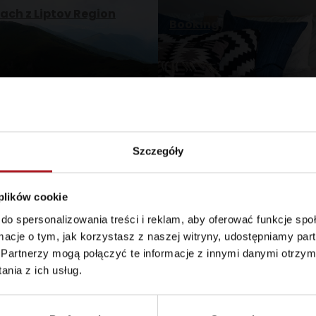
ch z Liptov Region
Booking
Szczegóły
Pogoda i kamery
 plików cookie
do spersonalizowania treści i reklam, aby oferować funkcje sp
d for this source.
ormacje o tym, jak korzystasz z naszej witryny, udostępniamy p
Partnerzy mogą połączyć te informacje z innymi danymi otrzym
nia z ich usług.