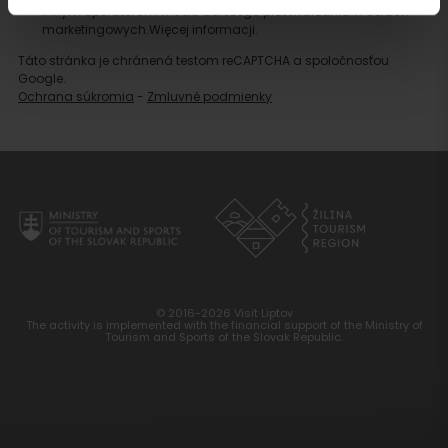
innym operatorom w celu dalszego przetwarzania w celach
marketingowych.
Więcej informacji.
Táto stránka je chránená testom reCAPTCHA a spoločnosťou
Google.
Ochrana súkromia
-
Zmluvné podmienky
Szukaj
noclegu
© 2016-2026 Visit Liptov
The activity is implemented with the financial support of the Ministry of
Tourism and Sports of the Slovak Republic.