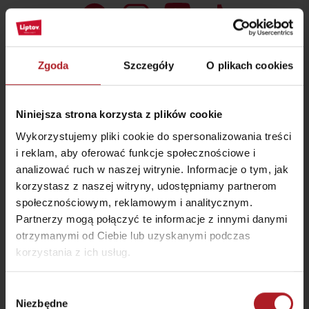
Zgoda
Szczegóły
O plikach cookies
Niniejsza strona korzysta z plików cookie
Wykorzystujemy pliki cookie do spersonalizowania treści
Przyjazd
i reklam, aby oferować funkcje społecznościowe i
analizować ruch w naszej witrynie. Informacje o tym, jak
PRZYDATNE LINKI
korzystasz z naszej witryny, udostępniamy partnerom
społecznościowym, reklamowym i analitycznym.
Ulotki i broszury
Partnerzy mogą połączyć te informacje z innymi danymi
Kalendarz wydarzeń
otrzymanymi od Ciebie lub uzyskanymi podczas
korzystania z ich usług.
Zarezerwuj svój pokój
Transport
Wybór
Pobierz logo
Niezbędne
zgody