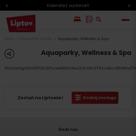
Kalendarz wydarzeń
EN
Dom
Przewodnik rabaty
Aquaparky, Wellness & Spa
SK
Aquaparky, Wellness & Spa
share
W2xvb3AgdGhlX3F1ZXJ5PSJwb3N0c19wZXJfcGFnZT04JnBvc3RfdHlwZ
Zostań na Liptowie!
Szukaj noclegu
Śledź nas