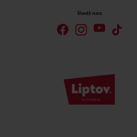
Śledź nas
według pory roku
WYKAZ ATRAKCJI DLA DZIECI
KAMERY
Jasná Nízke Tatry
Chopok w zimę