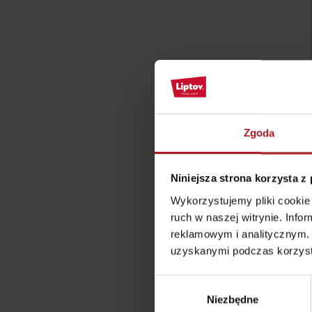
Jeśli burczy ci w żołądku
Restauracje
Kawiarnie
Browary i winiarnie
Tradycyjna kuchnia
Zgoda
Niniejsza strona korzysta z
Wykorzystujemy pliki cookie 
ruch w naszej witrynie. Inf
No data found for this source.
No data foun
reklamowym i analitycznym. 
uzyskanymi podczas korzysta
Wybór
Gdzie znajduje się
Gdzie znajduje się
Niezbędne
zgody
skarb w Rużomberku?