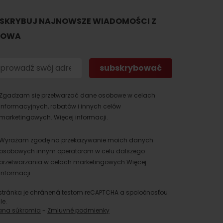
SKRYBUJ NAJNOWSZE WIADOMOŚCI Z
TOWA
Zgadzam się przetwarzać dane osobowe w celach
informacyjnych, rabatów i innych celów
marketingowych.
Więcej informacji.
dia
Wyrażam zgodę na przekazywanie moich danych
osobowych innym operatorom w celu dalszego
przetwarzania w celach marketingowych.
Więcej
informacji.
stránka je chránená testom reCAPTCHA a spoločnosťou
le.
ana súkromia
-
Zmluvné podmienky