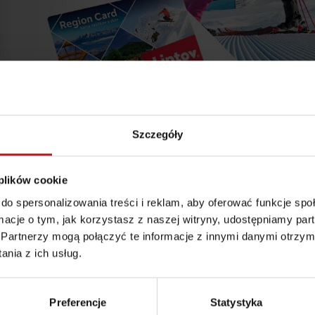
Szczegóły
 plików cookie
do spersonalizowania treści i reklam, aby oferować funkcje sp
ormacje o tym, jak korzystasz z naszej witryny, udostępniamy p
d for this source.
Partnerzy mogą połączyć te informacje z innymi danymi otrzym
nia z ich usług.
Preferencje
Statystyka