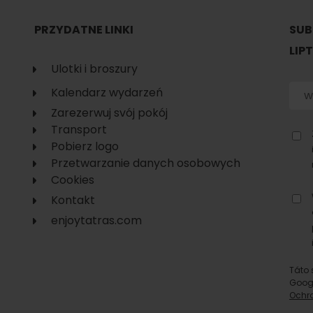
PRZYDATNE LINKI
SUB
LIP
Ulotki i broszury
według wieku dzieci
Kalendarz wydarzeń
Zarezerwuj svój pokój
Transport
Pobierz logo
Przetwarzanie danych osobowych
Punkt widokowy
Aquapark Tatralan
Cookies
Svätojánska
Kontakt
rozhľadňa
enjoytatras.com
miejscowość Liptovský
Ján
Táto 
Goog
Ochr