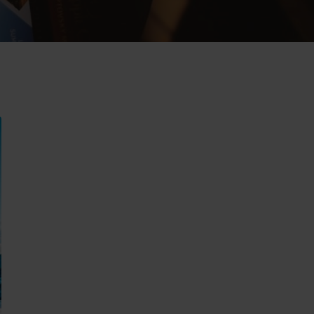
oświadczenia
a
dne
tura