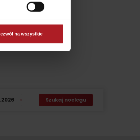
ezwól na wszystkie
Szukaj noclegu
on