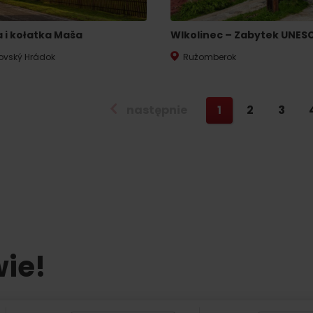
 i kołatka Maša
Wlkolinec – Zabytek UNES
tovský Hrádok
Ružomberok
następnie
1
2
3
wie!