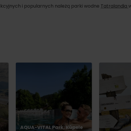
rakcyjnych i popularnych należą parki wodne
Tatralandia
w
d for this source.
AQUA-VITAL Park, Kúpele