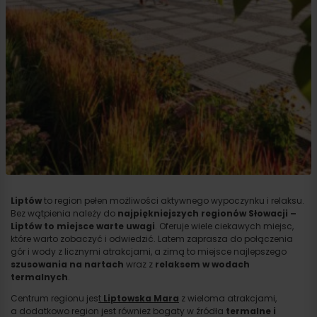
Liptów
to region pełen możliwości aktywnego wypoczynku i relaksu.
Bez wątpienia należy do
najpiękniejszych regionów Słowacji –
Liptów to miejsce warte uwagi
. Oferuje wiele ciekawych miejsc,
które warto zobaczyć i odwiedzić. Latem zaprasza do połączenia
gór i wody z licznymi atrakcjami, a zimą to miejsce najlepszego
szusowania na nartach
wraz z
relaksem w wodach
termalnych
.
Centrum regionu jes
t
Liptowska Mara
z wieloma atrakcjami,
a dodatkowo region jest również bogaty w źródła
termalne i