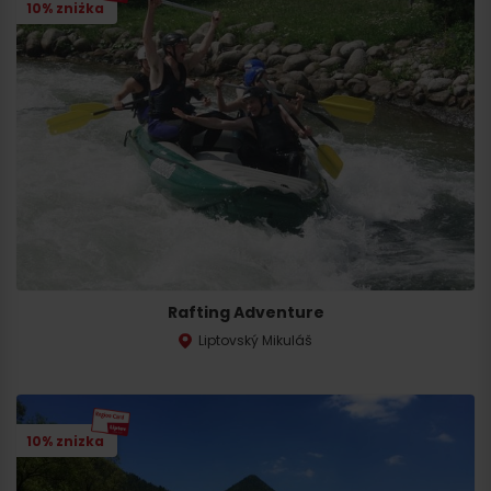
10% zniżka
Rafting Adventure
Liptovský Mikuláš
10% znizka
Przyjazd