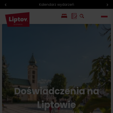
Region rowerowy
EN
SK
Doświadczenia na
Liptowie