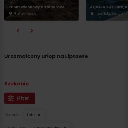
Punkt widokowy na Sidorove
AQUA-VITAL Park, K
Ružomberok
Inne lokalizacje
Urozmaicony urlop na Liptowie
Szukanie
Filter
Obdobie:
Lato
Aktivity - typ:
Atrakcje wodne