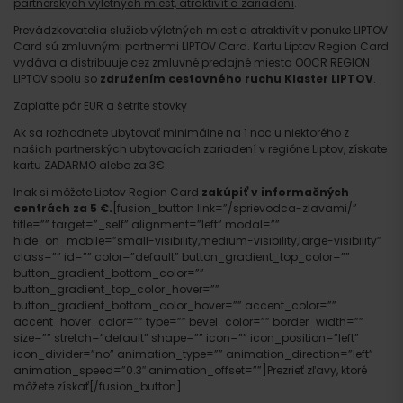
partnerských výletných miest, atraktivít a zariadení
.
Prevádzkovatelia služieb výletných miest a atraktivít v ponuke LIPTOV
Card sú zmluvnými partnermi LIPTOV Card. Kartu Liptov Region Card
vydáva a distribuuje cez zmluvné predajné miesta OOCR REGION
LIPTOV spolu so
združením cestovného ruchu Klaster LIPTOV
.
Zaplaťte pár EUR a šetrite stovky
Ak sa rozhodnete ubytovať minimálne na 1 noc u niektorého z
našich partnerských ubytovacích zariadení v regióne Liptov, získate
kartu ZADARMO alebo za 3€.
Inak si môžete Liptov Region Card
zakúpiť v informačných
centrách za 5 €.
[fusion_button link=”/sprievodca-zlavami/”
title=”” target=”_self” alignment=”left” modal=””
hide_on_mobile=”small-visibility,medium-visibility,large-visibility”
class=”” id=”” color=”default” button_gradient_top_color=””
button_gradient_bottom_color=””
button_gradient_top_color_hover=””
button_gradient_bottom_color_hover=”” accent_color=””
accent_hover_color=”” type=”” bevel_color=”” border_width=””
size=”” stretch=”default” shape=”” icon=”” icon_position=”left”
icon_divider=”no” animation_type=”” animation_direction=”left”
animation_speed=”0.3″ animation_offset=””]Prezrieť zľavy, ktoré
môžete získať[/fusion_button]