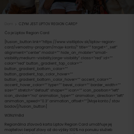
Dom
CZYM JEST LIPTOV REGION CARD?
Čo je Liptov Region Card
[fusion_button link=”https://www.visitliptov.sk/liptov-region-
card/vernostny-program/moje-konto/” title=”” target=”_self”
alignment=”center” modal=”” hide_on_mobile=”small-
visibility,medium-visibility,large-visibility” class=”red” id=””
color=”red” button_gradient_top_color=””
button_gradient_bottom_color=””
button_gradient_top_color_hover=””
button_gradient_bottom_color_hover=”” accent_color=””
accent_hover_color=”” type=”” bevel_color=”” border_width=””
size=”” stretch=”default” shape=”” icon=”” icon_position=”left”
icon_divider=”no” animation_type=”” animation_direction=”left”
animation_speed=”0.3″ animation_offset=””]Moje konto / stav
bodov[/fusion_button]
W3NzYnBd
Regionálna zľavová karta Liptov Region Card umožňuje jej
majiteľovi čerpať zľavy až do výšky 100% na ponuku služieb