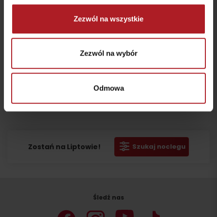
icon_divider=”no” animation_type=”” animation_direction=”left”
animation_speed=”0.3″ animation_offset=””]Prezrieť kde a ako sa
Zezwól na wszystkie
pripojiť na wifi[/fusion_button]
https://www.visitliptov.sk/wp-content/uploads/2015/12/wifi.png
Ďalšie informácie o LRC
Zezwól na wybór
Zľavy s Liptov Region Card
Zbieraj body a vyhraj
Odmowa
Miesta, kde dostanete LRC
Wyjazd
Zostań na Liptowie!
Szukaj noclegu
Śledź nas