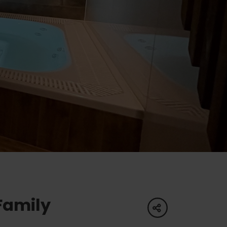
oświadczenia
a
dne
tura
Family
share