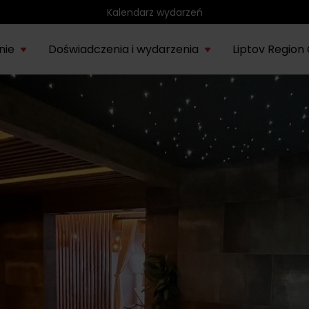
Region rowerowy
nie
Doświadczenia i wydarzenia
Liptov Region
Park wodny Bešeňová
SIE
rmacje o
Liptowskie
Region
Kompas
Nieznany
Tatr
Noce rytuałów
22.
onie Liptów
muzeum
rowerowy
historyczny
Liptów
eks
saunowych
Vodný park Tatralandia
LIP
Tropikalna noc w
04.
Tatralandii – letnia
edycja specjalna
SIE
Demänovská dolina
08.
Lato pod Chopokiem