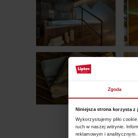
według pory roku
WYKAZ ATRAKCJI DLA DZIECI
KAMERY
Jasná Nízke Tatry
Chopok w zimę
Zgoda
Niniejsza strona korzysta z
Wykorzystujemy pliki cookie 
ruch w naszej witrynie. Inf
Opisz swoje d
reklamowym i analitycznym. 
Lista produktów