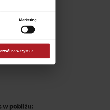
Marketing
ezwól na wszystkie
No data found for this source.
s w pobliżu: