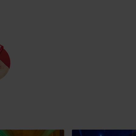
Zasady przebywania w
Ratownictwo
górach
ubezpieczeniowe w
górach z Liptov Regi
Card i Generali