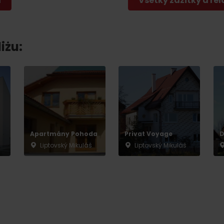
a
Všetky zážitky a rel
iżu:
Apartmány Pohoda
Privat Voyage
D
Liptovský Mikuláš
Liptovský Mikuláš