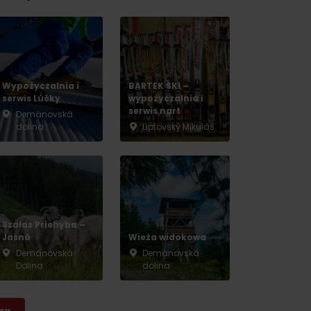
Wypożyczalnia i
BARTEK SKI –
serwis Lúčky
wypożyczalnia i
serwis nart
Demänovská
dolina
Liptovský Mikuláš
Szałas Priehyba –
Jasná
Wieża widokowa
Demänovská
Demänovská
Dolina
dolina