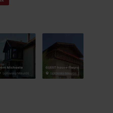
ax
om Michaela
GUEST house Fleurs
Liptovský Mikuláš
Liptovský Mikuláš