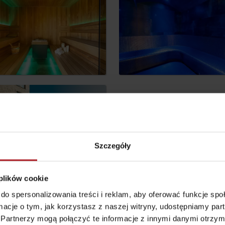
według wieku dzieci
Punkt widokowy
Aquapark Tatralan
Svätojánska
Szczegóły
rozhľadňa
miejscowość Liptovský
Ján
 plików cookie
do spersonalizowania treści i reklam, aby oferować funkcje sp
ormacje o tym, jak korzystasz z naszej witryny, udostępniamy p
oświadczenie
Partnerzy mogą połączyć te informacje z innymi danymi otrzym
Gdzie kupić?
Liptowskie dro