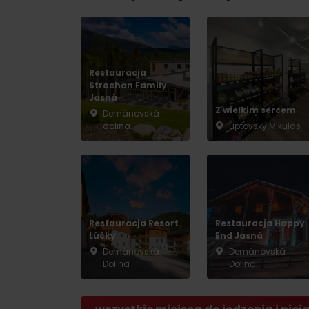
Nie masz samochodu i potrzebujesz
Restauracja
podwózki?
Strachan Family
Jasná
Ski&AquaBus
Z wielkim sercem
Demänovská
dolina
Liptovský Mikuláš
Transport lotniczy
Usługi taksówkowe
Transport autobusowy
Transport kolejowy
Restauracja Resort
Restauracja Happy
Lúčky
End Jasná
Demänovská
Demänovská
No data foun
Dolina
Dolina