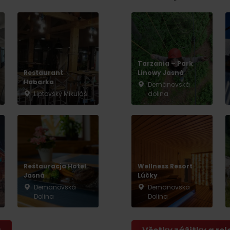
No data found for this source.
Tarzania – Park
Restaurant
Linowy Jasná
Habarka
Demänovská
Liptovský Mikuláš
dolina
Reštauracja Hotel
Wellness Resort
Jasná
Lúčky
Demänovská
Demänovská
d for this source.
No data found for this source.
Dolina
Dolina
No data found for this source.