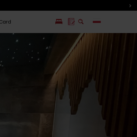
 Card
EN
SK
ín i inne
Smaki i życie
Wlkolinec –
pozycje
Liptowa
Zabytek
UNESCO