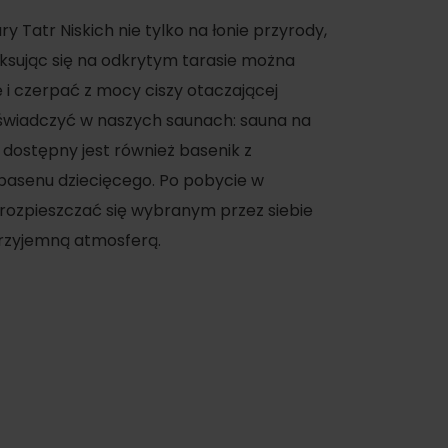
ry Tatr Niskich nie tylko na łonie przyrody,
aksując się na odkrytym tarasie można
 i czerpać z mocy ciszy otaczającej
świadczyć w naszych saunach: sauna na
 dostępny jest również basenik z
basenu dziecięcego. Po pobycie w
rozpieszczać się wybranym przez siebie
przyjemną atmosferą.