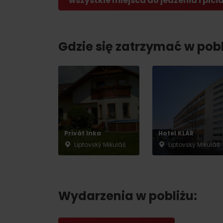
wszystkie miejsca do jedzenia i pici
Gdzie się zatrzymać w pobl
Privát Inka
Hotel KLAR
Liptovský Mikuláš
Liptovský Mikuláš
Wydarzenia w pobliżu: