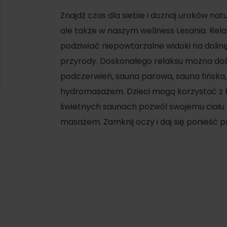
Znajdź czas dla siebie i doznaj uroków natu
ale także w naszym wellness Lesania. Rel
podziwiać niepowtarzalne widoki na dolinę
przyrody. Doskonałego relaksu można do
podczerwień, sauna parowa, sauna fińska,
hydromasażem. Dzieci mogą korzystać z 
świetnych saunach pozwól swojemu ciału 
masażem. Zamknij oczy i daj się ponieść 
d for this source.