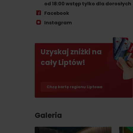
skarb w Rużomberku?
od 18:00 wstęp tylko dla dorosłych
Liptov Region Card!
Znajdź go razem z
Facebook
Liptov Region Card!
Instagram
Uzyskaj zniżki na
cały Liptów!
VŠETKY ČLÁNKY
VŠETKY ČLÁNKY
Chcę kartę regionu Liptowa
Pogoda i kamery
Galeria