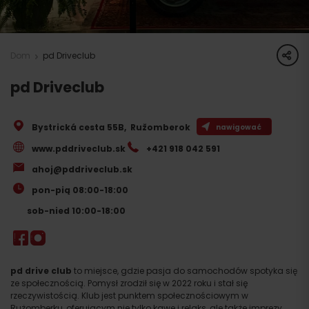
share
Dom
pd Driveclub
pd Driveclub
Bystrická cesta 55B
,
Ružomberok
nawigować
www.pddriveclub.sk
+421 918 042 591
ahoj@pddriveclub.sk
pon-pią 08:00-18:00
sob-nied 10:00-18:00
pd drive club
to miejsce, gdzie pasja do samochodów spotyka się
ze społecznością. Pomysł zrodził się w 2022 roku i stał się
rzeczywistością. Klub jest punktem społecznościowym w
Rużomberku, oferującym nie tylko kawę i relaks, ale także imprezy