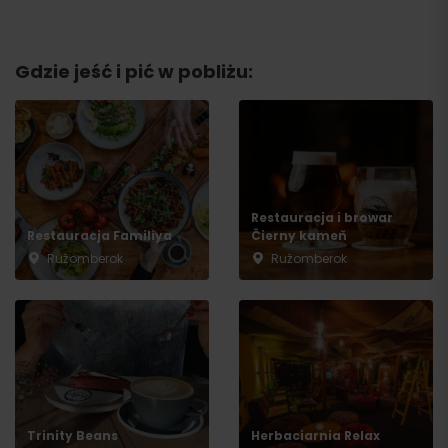
Gdzie jeść i pić w pobliżu:
Restauracja i browar
Restauracja Familiya
Čierny kameň
Ružomberok
Ružomberok
Przyjazd
Trinity Beans
Herbaciarnia Relax