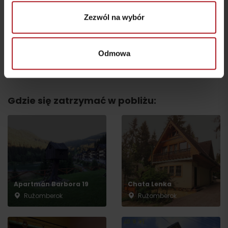
Park Cyklotrial
Tuliolandia
Zezwól na wybór
Ružomberok
Ružomberok
Odmowa
Všetky zážitky a relax
Gdzie się zatrzymać w pobliżu:
Apartmán Barbora 19
Chata Lenka
Wyjazd
Ružomberok
Ružomberok