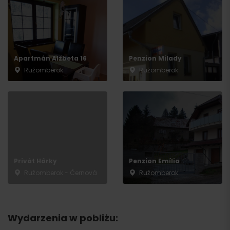
Apartmán Alžbeta 16
Penzion Milady
Ružomberok
Ružomberok
Privát Hôrky
Penzion Emília
Ružomberok - Černová
Ružomberok
Wydarzenia w pobliżu: