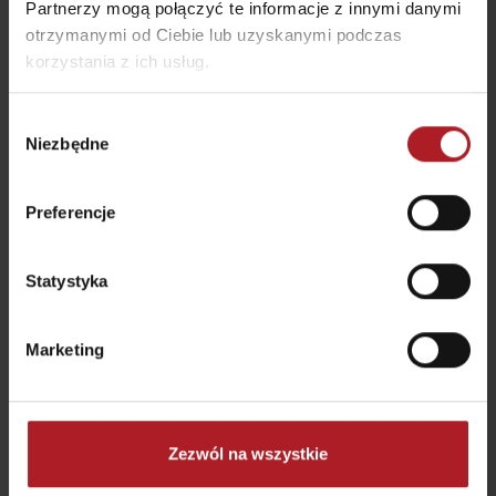
Partnerzy mogą połączyć te informacje z innymi danymi
otrzymanymi od Ciebie lub uzyskanymi podczas
Naureus.sk – Sklep ze
zdrową żywnością
korzystania z ich usług.
Ružomberok
Gamestore
Ružomberok
Ružomberok
Wybór
Niezbędne
zgody
Preferencje
Statystyka
Cyklokorytnička
Pociąg Korýtko
Ružomberok
Ružomberok
Marketing
Zezwól na wszystkie