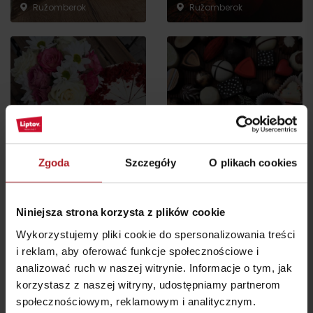
Ružomberok
Ružomberok
U kmotry – cukiernictwo
i produkcja
Chocolaterie Passé
Ružomberok
Ružomberok
Zgoda
Szczegóły
O plikach cookies
wszystkie miejsca do jedzenia i picia
Niniejsza strona korzysta z plików cookie
Wykorzystujemy pliki cookie do spersonalizowania treści
Atrakcje i relaks w pobliżu:
i reklam, aby oferować funkcje społecznościowe i
analizować ruch w naszej witrynie. Informacje o tym, jak
korzystasz z naszej witryny, udostępniamy partnerom
społecznościowym, reklamowym i analitycznym.