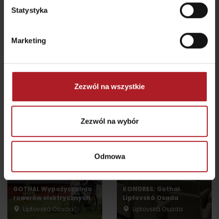
Statystyka
Atrakcje i relaks w pobliżu:
Marketing
Zezwól na wszystkie
Wodny Świat GOTHAL
Place zabaw w Gothal
Liptovská Osada
Liptovská Osada
Zezwól na wybór
Odmowa
GOTHAL Wypożyczalnia
KONGRES: Gothal
rowerów elektrycznych
Liptovská Osada
Liptovská Osada
Liptovská Osada