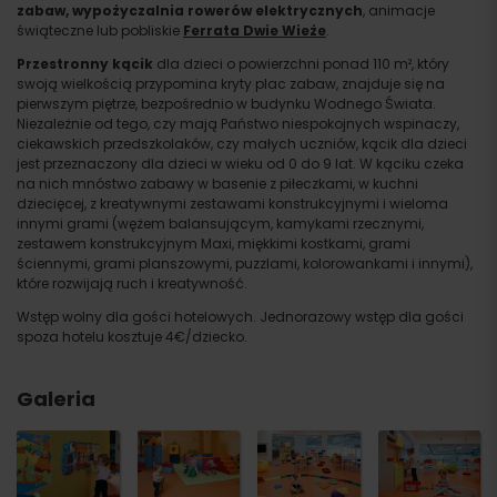
zabaw, wypożyczalnia rowerów elektrycznych
, animacje
świąteczne lub pobliskie
Ferrata Dwie Wieże
.
Przestronny kącik
dla dzieci o powierzchni ponad 110 m², który
swoją wielkością przypomina kryty plac zabaw, znajduje się na
pierwszym piętrze, bezpośrednio w budynku Wodnego Świata.
Niezależnie od tego, czy mają Państwo niespokojnych wspinaczy,
ciekawskich przedszkolaków, czy małych uczniów, kącik dla dzieci
jest przeznaczony dla dzieci w wieku od 0 do 9 lat. W kąciku czeka
na nich mnóstwo zabawy w basenie z piłeczkami, w kuchni
dziecięcej, z kreatywnymi zestawami konstrukcyjnymi i wieloma
innymi grami (wężem balansującym, kamykami rzecznymi,
zestawem konstrukcyjnym Maxi, miękkimi kostkami, grami
ściennymi, grami planszowymi, puzzlami, kolorowankami i innymi),
które rozwijają ruch i kreatywność.
Wstęp wolny dla gości hotelowych. Jednorazowy wstęp dla gości
spoza hotelu kosztuje 4€/dziecko.
Galeria