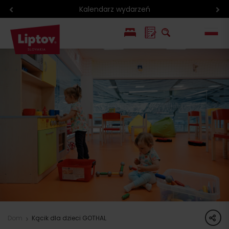
Kalendarz wydarzeń
EN
SK
share
Dom
Kącik dla dzieci GOTHAL