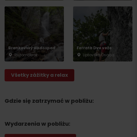
Wyjazd
Brankovský wodospad
Ferrata Dve veže
Ružomberok
Liptovská Osada
Všetky zážitky a relax
Gdzie się zatrzymać w pobliżu:
Wydarzenia w pobliżu: