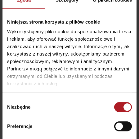
Niniejsza strona korzysta z plików cookie
Wykorzystujemy pliki cookie do spersonalizowania treści
Restauracja Smrekovica
Restauracja Vlkolínec
i reklam, aby oferować funkcje społecznościowe i
Ľubochňa
Ružomberok
analizować ruch w naszej witrynie. Informacje o tym, jak
korzystasz z naszej witryny, udostępniamy partnerom
społecznościowym, reklamowym i analitycznym.
Partnerzy mogą połączyć te informacje z innymi danymi
otrzymanymi od Ciebie lub uzyskanymi podczas
korzystania z ich usług.
U Ježibabky
Farm Gejdak
Wybór
Ružomberok
Ružomberok
Niezbędne
zgody
wszystkie miejsca do jedzenia i picia
Preferencje