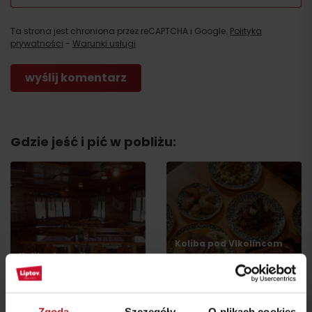
Ta strona jest chroniona przez reCAPTCHA i Google.
Polityka
prywatności
-
Warunki usługi
Przyjazd
Gdzie jeść i pić w pobliżu:
Koliba pod Vlkolíncom
Koliba Janosika
Ružomberok - Biely
Liptovská Osada
Potok
Zgoda
Szczegóły
O plikach cookies