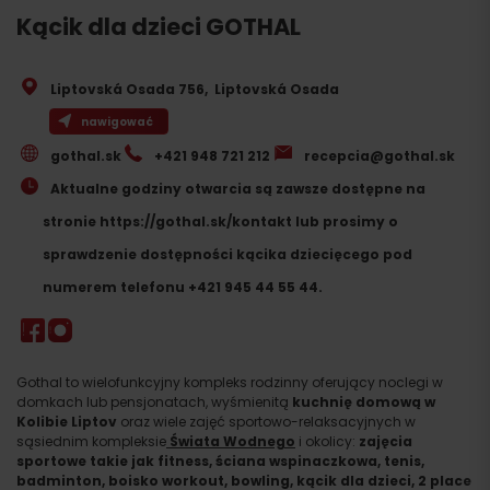
Kącik dla dzieci GOTHAL
Liptovská Osada 756
,
Liptovská Osada
nawigować
gothal.sk
+421 948 721 212
recepcia@gothal.sk
Aktualne godziny otwarcia są zawsze dostępne na
stronie https://gothal.sk/kontakt lub prosimy o
sprawdzenie dostępności kącika dziecięcego pod
numerem telefonu +421 945 44 55 44.
Gothal to wielofunkcyjny kompleks rodzinny oferujący noclegi w
domkach lub pensjonatach, wyśmienitą
kuchnię domową w
Kolibie Liptov
oraz wiele zajęć sportowo-relaksacyjnych w
sąsiednim kompleksie
Świata Wodnego
i okolicy:
zajęcia
sportowe takie jak fitness, ściana wspinaczkowa, tenis,
badminton, boisko workout, bowling, kącik dla dzieci, 2 place