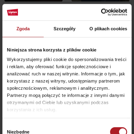
wszystkie miejsca do jedzenia i picia
Zgoda
Szczegóły
O plikach cookies
Atrakcje i relaks w pobliżu:
Niniejsza strona korzysta z plików cookie
Wykorzystujemy pliki cookie do spersonalizowania treści
i reklam, aby oferować funkcje społecznościowe i
analizować ruch w naszej witrynie. Informacje o tym, jak
korzystasz z naszej witryny, udostępniamy partnerom
Domek pamięci Lúčky
Lúčanský wodospad
społecznościowym, reklamowym i analitycznym.
Lúčky
Ružomberok
Partnerzy mogą połączyć te informacje z innymi danymi
otrzymanymi od Ciebie lub uzyskanymi podczas
korzystania z ich usług.
Wybór
Niezbędne
zgody