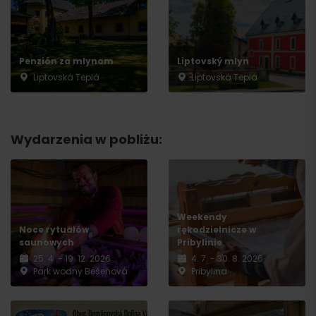
Penzión za mlynom
Liptovský mlyn
Liptovská Teplá
Liptovská Teplá
Wydarzenia w pobliżu:
Weekendy
Noce rytuałów
rękodzielnicze w
saunowych
Pribylinie
25. 4. - 19. 12. 2026
4. 7. - 30. 8. 2026
Park wodny Bešeňová
Pribylina