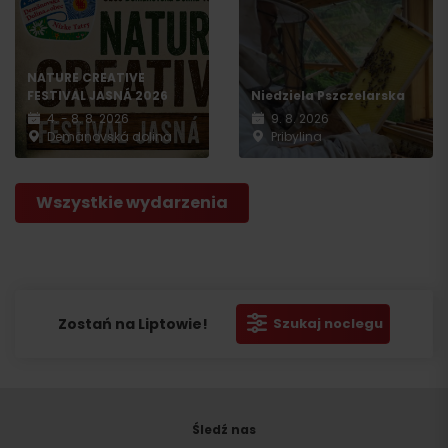
NATURE CREATIVE
FESTIVAL JASNÁ 2026
Niedziela Pszczelarska
4. - 8. 8. 2026
9. 8. 2026
Demänovská dolina
Pribylina
Wszystkie wydarzenia
Zostań na Liptowie!
Szukaj noclegu
Śledź nas