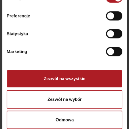
Wellness Depandance
Liptov
Kaviareň Choč
Preferencje
Lúčky
Ružomberok
Statystyka
Marketing
Pizzeria Oliviero
Źródło Lúčky
Lúčky - Kúpele
Ružomberok
Zezwól na wszystkie
Všetky zážitky a relax
Zezwól na wybór
Gdzie się zatrzymać w pobliżu:
Odmowa