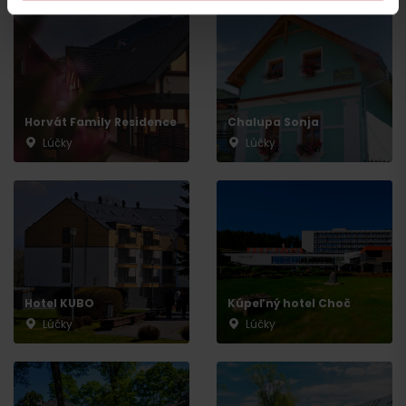
Horvát Family Residence
Chalupa Sonja
Lúčky
Lúčky
Wyjazd
Hotel KUBO
Kúpeľný hotel Choč
Lúčky
Lúčky