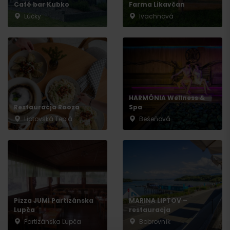
Café bar Kubko
Farma Likavčan
Lúčky
Ivachnová
Przyjazd
HARMÓNIA Wellness &
Restauracja Rooza
Spa
Liptovská Teplá
Bešeňová
Pizza JUMI Partizánska
MARINA LIPTOV –
Lupča
restauracja
Partizánska Ľupča
Bobrovník