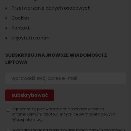
Przetwarzanie danych osobowych
Cookies
Kontakt
enjoytatras.com
Szukaj
SUBSKRYBUJ NAJNOWSZE WIADOMOŚCI Z
noclegu
LIPTOWA
Zgadzam się przetwarzać dane osobowe w celach
informacyjnych, rabatów i innych celów marketingowych.
Więcej informacji.
Wyrażam zgodę na przekazywanie moich danych osobowych