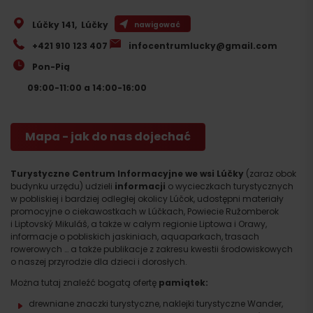
Lúčky 141
,
Lúčky
nawigować
+421 910 123 407
infocentrumlucky@gmail.com
Pon-Pią
09:00-11:00 a 14:00-16:00
Mapa - jak do nas dojechać
Turystyczne Centrum Informacyjne
we wsi Lúčky
(zaraz obok
budynku urzędu) udzieli
informacji
o wycieczkach turystycznych
w pobliskiej i bardziej odległej okolicy Lúčok, udostępni materiały
promocyjne o ciekawostkach w Lúčkach, Powiecie Ružomberok
i Liptovský Mikuláš, a także w całym regionie Liptowa i Orawy,
informacje o pobliskich jaskiniach, aquaparkach, trasach
rowerowych … a także publikacje z zakresu kwestii środowiskowych
o naszej przyrodzie dla dzieci i dorosłych.
Można tutaj znaleźć bogatą ofertę
pamiątek:
drewniane znaczki turystyczne, naklejki turystyczne Wander,