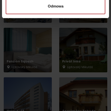
Odmowa
Hotel EUROPA
Penzión Bonifác
Liptovský Mikuláš
Liptovský Mikuláš
Penzión Squash
Privát Inka
Liptovský Mikuláš
Liptovský Mikuláš
Wyjazd
Hotel KLAR
Apartmány Pohoda