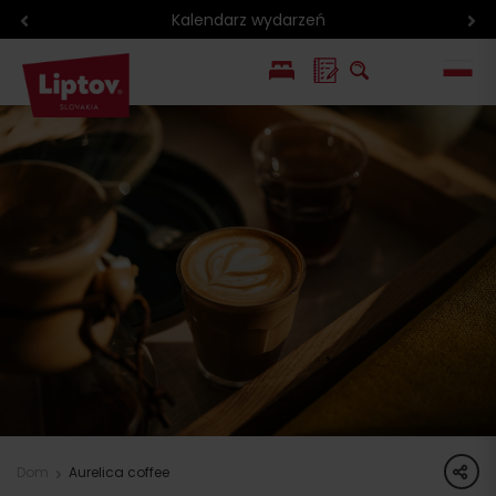
Kalendarz wydarzeń
EN
SK
share
Dom
Aurelica coffee