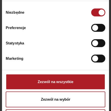
Wybór
Niezbędne
zgody
Preferencje
Dziura do świata –
centrum kulturalne
Dom Żupy
Statystyka
Liptovský Mikuláš
Liptovský Mikuláš
Marketing
Všetky zážitky a relax
Gdzie się zatrzymać w pobliżu:
Zezwól na wszystkie
Zezwól na wybór