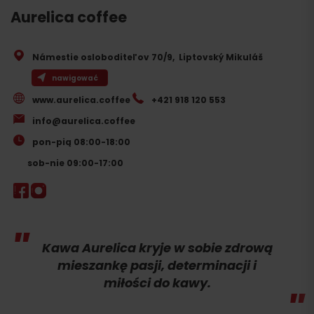
Aurelica coffee
Námestie osloboditeľov 70/9
,
Liptovský Mikuláš
nawigować
www.aurelica.coffee
+421 918 120 553
info@aurelica.coffee
pon-pią 08:00-18:00
sob-nie 09:00-17:00
Kawa Aurelica kryje w sobie zdrową
mieszankę pasji, determinacji i
miłości do kawy.