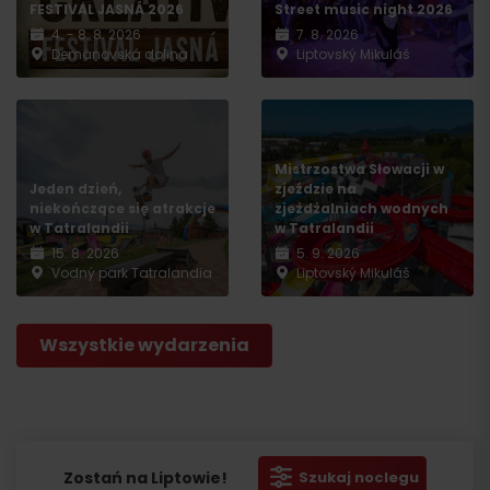
FESTIVAL JASNÁ 2026
Street music night 2026
4. - 8. 8. 2026
7. 8. 2026
Demänovská dolina
Liptovský Mikuláš
Mistrzostwa Słowacji w
Jeden dzień,
zjeździe na
niekończące się atrakcje
zjeżdżalniach wodnych
w Tatralandii
w Tatralandii
15. 8. 2026
5. 9. 2026
Vodný park Tatralandia
Liptovský Mikuláš
Wszystkie wydarzenia
Zostań na Liptowie!
Szukaj noclegu