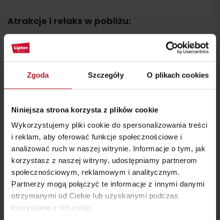
Atrakcje i relaks w pobliżu:
Zgoda
Szczegóły
O plikach cookies
Riders Club
JUMBO PUB
Niniejsza strona korzysta z plików cookie
Liptovský Mikuláš
Liptovský Mikuláš
Wykorzystujemy pliki cookie do spersonalizowania treści
i reklam, aby oferować funkcje społecznościowe i
analizować ruch w naszej witrynie. Informacje o tym, jak
korzystasz z naszej witryny, udostępniamy partnerom
społecznościowym, reklamowym i analitycznym.
Partnerzy mogą połączyć te informacje z innymi danymi
otrzymanymi od Ciebie lub uzyskanymi podczas
Fontána Metamorfózy
Locus club
korzystania z ich usług.
Liptovský Mikuláš
Liptovský Mikuláš