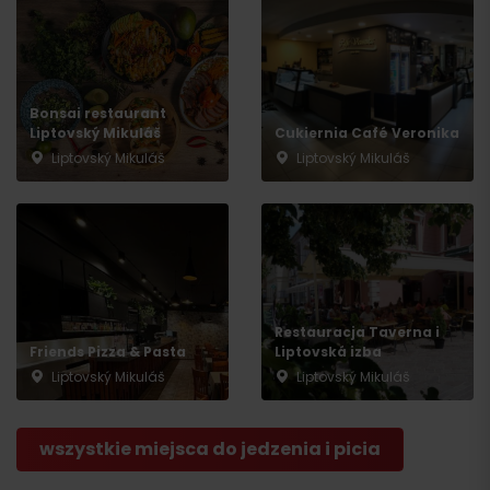
Bonsai restaurant
Przyjazd
Liptovský Mikuláš
Cukiernia Café Veronika
Liptovský Mikuláš
Liptovský Mikuláš
Restauracja Taverna i
Friends Pizza & Pasta
Liptovská izba
Liptovský Mikuláš
Liptovský Mikuláš
wszystkie miejsca do jedzenia i picia