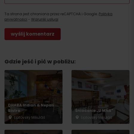
Ta strona jest chroniona przez reCAPTCHA i Google.
Polityka
prywatności
-
Warunki usługi
Gdzie jeść i pić w pobliżu:
DHABA Indian & Nepali
Bistro
Śniadanie „U MŇA”
Liptovský Mikuláš
Liptovský Mikuláš