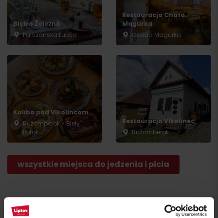
Restauracja Chata
Bistro Železnô
Magurka
Partizánska Ľupča
Osada Magurka
Przyjazd
Koliba pod Vlkolíncom
Restauracja Vlkolínec
Ružomberok - Biely
Potok
Ružomberok
wszystkie miejsca do jedzenia i picia
Atrakcje i relaks w pobliżu: