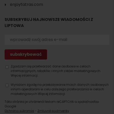
enjoytatras.com
SUBSKRYBUJ NAJNOWSZE WIADOMOŚCI Z
LIPTOWA
Szukaj
noclegu
Zgadzam się przetwarzać dane osobowe w celach
informacyjnych, rabatów i innych celów marketingowych.
Więcej informacji.
Wyrażam zgodę na przekazywanie moich danych osobowych
innym operatorom w celu dalszego przetwarzania w celach
marketingowych.
Więcej informacji.
Táto stránka je chránená testom reCAPTCHA a spoločnosťou
Google.
Ochrana súkromia
-
Zmluvné podmienky