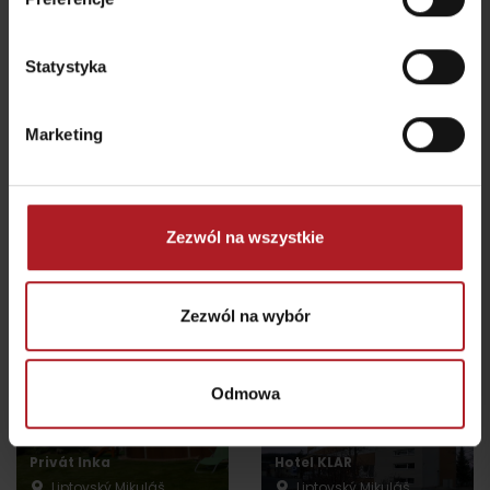
Statystyka
Národný park Veľká
KONGRES: Gothal
Fatra
Liptovská Osada
Inne lokalizacje
Liptovská Osada
Marketing
Všetky zážitky a relax
Zezwól na wszystkie
Gdzie się zatrzymać w pobliżu:
Zezwól na wybór
Odmowa
Privát Inka
Hotel KLAR
Liptovský Mikuláš
Liptovský Mikuláš