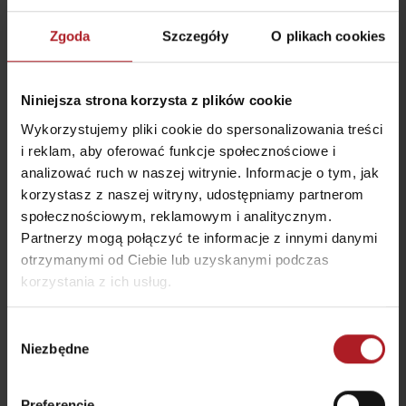
Zgoda
Szczegóły
O plikach cookies
Niniejsza strona korzysta z plików cookie
Źródła w kąpieliskach
Ogród ptaków wróżki
żółwiowych Korytnica
Wykorzystujemy pliki cookie do spersonalizowania treści
Liptovské Revúce
Liptovská Osada
i reklam, aby oferować funkcje społecznościowe i
analizować ruch w naszej witrynie. Informacje o tym, jak
korzystasz z naszej witryny, udostępniamy partnerom
społecznościowym, reklamowym i analitycznym.
Partnerzy mogą połączyć te informacje z innymi danymi
otrzymanymi od Ciebie lub uzyskanymi podczas
korzystania z ich usług.
Ferrata Dve veže
Schronisko Limba
Liptovská Osada
Liptovské Revúce
Wybór
Niezbędne
zgody
Preferencje