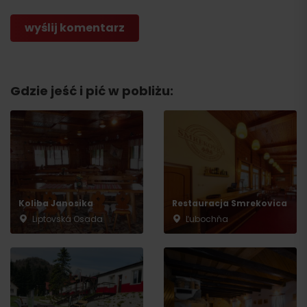
Gdzie jeść i pić w pobliżu:
Koliba Janosika
Restauracja Smrekovica
Liptovská Osada
Ľubochňa