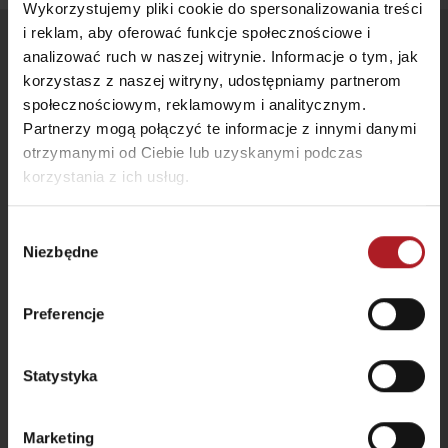
Wykorzystujemy pliki cookie do spersonalizowania treści
i reklam, aby oferować funkcje społecznościowe i
Śledź nas
analizować ruch w naszej witrynie. Informacje o tym, jak
korzystasz z naszej witryny, udostępniamy partnerom
społecznościowym, reklamowym i analitycznym.
Partnerzy mogą połączyć te informacje z innymi danymi
otrzymanymi od Ciebie lub uzyskanymi podczas
korzystania z ich usług.
Wybór
Niezbędne
zgody
Preferencje
PRZYDATNE LINKI
Ulotki i broszury
Statystyka
Kalendarz wydarzeń
Marketing
Zarezerwuj svój pokój