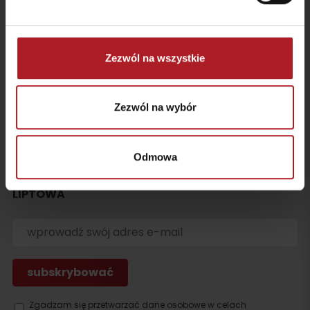
Transport
Pobierz logo
Wyjazd
Zezwól na wszystkie
Przetwarzanie danych osobowych
Cookies
Zezwól na wybór
Kontakt
enjoytatras.com
Odmowa
SUBSKRYBUJ NAJNOWSZE WIADOMOŚCI Z
LIPTOWA
Zgadzam się przetwarzać dane osobowe w celach