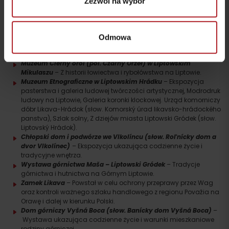
Zezwól na wybór
Liptowskiego
.
Zobacz także inne wystawy:
Muzeum si Liptowskiej w Pribylinie
– ekspozycja ukazująca
Odmowa
dawne życie i warunki bytowe różnych warstw społecznych
Liptowa.
Muzeum Čierny orol (pol. Czarny Orzeł) w Liptowskim
Mikulaszu
– Z historii łowiectwa i rybołówstwa na Liptowie.
Muzeum Etnograficzne w Liptowskim Hrádku
– Ekspozycja
pasterstwa i galeria ludowej twórczości artystycznej, Modrodruk
ludowy na Liptowie, Galeria koronki klockowej. Urząd komorniczy
dóbr Likava-Hrádok (słow. Komorský úrad likavsko-hrádockého
panstva), Szlak solny, Z dziejów miasta Liptowski Gródek (słow.
Liptovský Hrádok).
Chłopski dom i podwórze we Vlkolíncu (słow. Roľnícky dom a
dvor Vlkolínec)
– Ekspozycja ukazująca codzienne życie i
tradycyjne wnętrza.
Wystawa górnictwa Maša – Liptowski Gródek
– Tradycje
górnictwa i hutnictwa na Górnym Liptowie.
Zamek Likava
– Powstał w celu ochrony przeprawy przez Wag
oraz kontroli ważnego szlaku handlowego z regionu Považia na
Orawę i dalej w kierunku Polski.
Dom górniczy Vyšná Boca (słow. Banícky dom Vyšná Boca)
–
Wystawa ukazująca codzienne życie i warunki mieszkaniowe
rodziny górniczej.