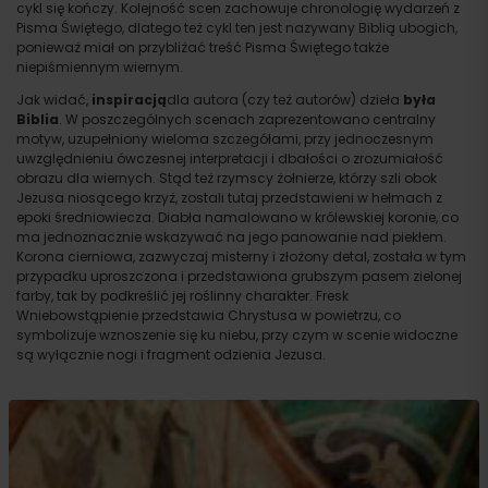
cykl się kończy. Kolejność scen zachowuje chronologię wydarzeń z
Pisma Świętego, dlatego też cykl ten jest nazywany Biblią ubogich,
Przyjazd
ponieważ miał on przybliżać treść Pisma Świętego także
niepiśmiennym wiernym.
Jak widać,
inspiracją
dla autora (czy też autorów) dzieła
była
Biblia
. W poszczególnych scenach zaprezentowano centralny
motyw, uzupełniony wieloma szczegółami, przy jednoczesnym
uwzględnieniu ówczesnej interpretacji i dbałości o zrozumiałość
obrazu dla wiernych. Stąd też rzymscy żołnierze, którzy szli obok
Jezusa niosącego krzyż, zostali tutaj przedstawieni w hełmach z
epoki średniowiecza. Diabła namalowano w królewskiej koronie, co
ma jednoznacznie wskazywać na jego panowanie nad piekłem.
Korona cierniowa, zazwyczaj misterny i złożony detal, została w tym
przypadku uproszczona i przedstawiona grubszym pasem zielonej
farby, tak by podkreślić jej roślinny charakter. Fresk
Wniebowstąpienie przedstawia Chrystusa w powietrzu, co
symbolizuje wznoszenie się ku niebu, przy czym w scenie widoczne
są wyłącznie nogi i fragment odzienia Jezusa.