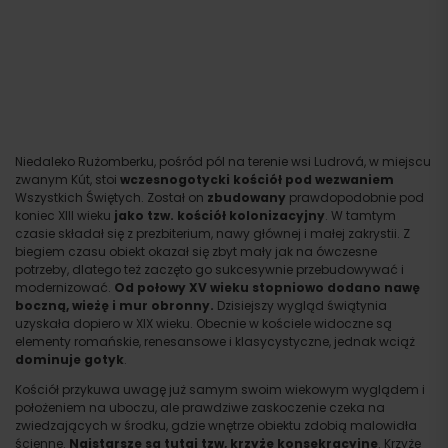
Niedaleko Rużomberku, pośród pól na terenie wsi Ludrová, w miejscu
zwanym Kút, stoi
wczesnogotycki kościół pod wezwaniem
Wszystkich Świętych. Został on
zbudowany
prawdopodobnie pod
koniec XIII wieku
jako tzw. kościół kolonizacyjny
. W tamtym
czasie składał się z prezbiterium, nawy głównej i małej zakrystii. Z
biegiem czasu obiekt okazał się zbyt mały jak na ówczesne
potrzeby, dlatego też zaczęto go sukcesywnie przebudowywać i
modernizować.
Od połowy XV wieku stopniowo dodano nawę
boczną, wieżę i mur obronny.
Dzisiejszy wygląd świątynia
uzyskała dopiero w XIX wieku. Obecnie w kościele widoczne są
elementy romańskie, renesansowe i klasycystyczne, jednak wciąż
dominuje gotyk
.
Kościół przykuwa uwagę już samym swoim wiekowym wyglądem i
położeniem na uboczu, ale prawdziwe zaskoczenie czeka na
zwiedzających w środku, gdzie wnętrze obiektu zdobią malowidła
ścienne.
Najstarsze są tutaj tzw, krzyże konsekracyjne
. Krzyże