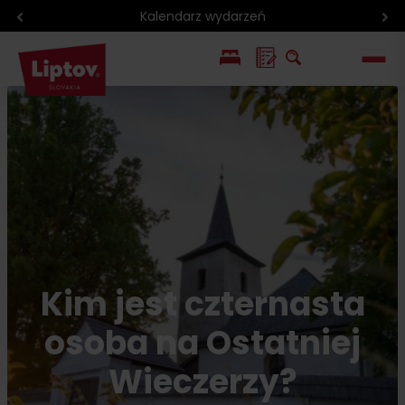
Kalendarz wydarzeń
EN
SK
Kim jest czternasta
osoba na Ostatniej
Wieczerzy?