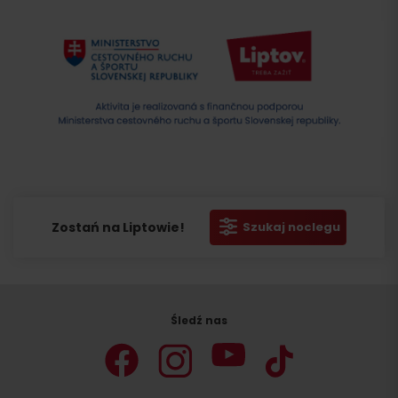
Zostań na Liptowie!
Szukaj noclegu
Szukaj
noclegu
Śledź nas