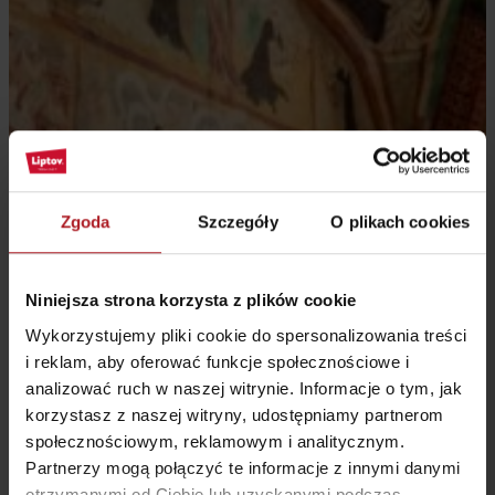
Zgoda
Szczegóły
O plikach cookies
Niniejsza strona korzysta z plików cookie
Wykorzystujemy pliki cookie do spersonalizowania treści
i reklam, aby oferować funkcje społecznościowe i
analizować ruch w naszej witrynie. Informacje o tym, jak
Dążenie do przejrzystego zaprezentowania treści Biblii w formie
korzystasz z naszej witryny, udostępniamy partnerom
obrazu zaowocowało powstaniem wielu niekonwencjonalnych, a
niekiedy wręcz unikalnych interpretacji. Najlepszym przykładem
społecznościowym, reklamowym i analitycznym.
jest
malowidło z Ostatnią Wieczerzą
. Można by przypuszczać, że
Partnerzy mogą połączyć te informacje z innymi danymi
w celu zachowania czytelności i precyzji, zobaczymy tutaj
otrzymanymi od Ciebie lub uzyskanymi podczas