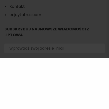
Kontakt
enjoytatras.com
SUBSKRYBUJ NAJNOWSZE WIADOMOŚCI Z
LIPTOWA
Zgadzam się przetwarzać dane osobowe w celach
informacyjnych, rabatów i innych celów marketingowych.
Więcej informacji.
Wyrażam zgodę na przekazywanie moich danych osobowych
innym operatorom w celu dalszego przetwarzania w celach
marketingowych.
Więcej informacji.
Táto stránka je chránená testom reCAPTCHA a spoločnosťou