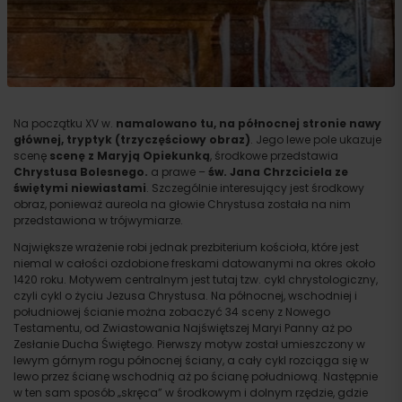
Na początku XV w.
namalowano tu, na północnej stronie nawy
głównej, tryptyk (trzyczęściowy obraz)
. Jego lewe pole ukazuje
scenę
scenę z Maryją Opiekunką
, środkowe przedstawia
Chrystusa Bolesnego.
a prawe –
św. Jana Chrzciciela ze
świętymi niewiastami
. Szczególnie interesujący jest środkowy
obraz, ponieważ aureola na głowie Chrystusa została na nim
przedstawiona w trójwymiarze.
Największe wrażenie robi jednak prezbiterium kościoła, które jest
niemal w całości ozdobione freskami datowanymi na okres około
1420 roku. Motywem centralnym jest tutaj tzw. cykl chrystologiczny,
czyli cykl o życiu Jezusa Chrystusa. Na północnej, wschodniej i
południowej ścianie można zobaczyć 34 sceny z Nowego
Testamentu, od Zwiastowania Najświętszej Maryi Panny aż po
Zesłanie Ducha Świętego. Pierwszy motyw został umieszczony w
lewym górnym rogu północnej ściany, a cały cykl rozciąga się w
lewo przez ścianę wschodnią aż po ścianę południową. Następnie
w ten sam sposób „skręca” w środkowym i dolnym rzędzie, gdzie