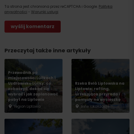
Ta strona jest chroniona przez reCAPTCHA i Google.
Polityka
prywatności
-
Warunki usługi
Przeczytaj także inne artykuły
Przewodnik po
miejscowości Lúčkach i
Uzdrowisku Lúčky: co
Rzeka Belá Liptowska na
zobaczyć, dokąd się
Liptowie: rafting,
wybrać i jak zaplanować
urzekająca przyroda i
pobyt na Liptowie
pomysły na wycieczkę
region Liptowa
Inne lokalizacje