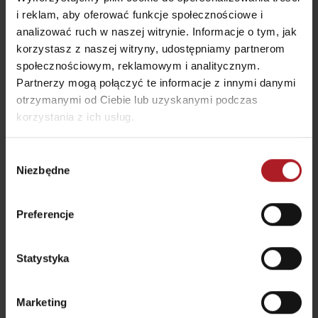
Viac informácií o Liptov region karte aj v
i reklam, aby oferować funkcje społecznościowe i
našich Liptov News
analizować ruch w naszej witrynie. Informacje o tym, jak
korzystasz z naszej witryny, udostępniamy partnerom
społecznościowym, reklamowym i analitycznym.
Proszę, aby obejrzeć wideo,
zaakceptuj ciasteczka
marketingowe.
Partnerzy mogą połączyć te informacje z innymi danymi
otrzymanymi od Ciebie lub uzyskanymi podczas
korzystania z ich usług.
Wybór
Niezbędne
zgody
Preferencje
Statystyka
Proszę, aby obejrzeć wideo,
zaakceptuj ciasteczka
marketingowe.
Marketing