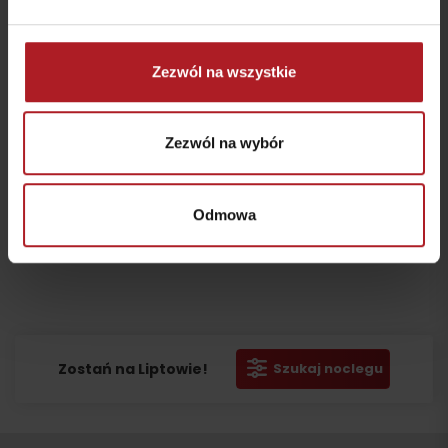
Zezwól na wszystkie
Zezwól na wybór
Odmowa
Proszę, aby
Proszę, aby
Proszę, aby
obejrzeć
obejrzeć
obejrzeć
wideo,
wideo,
wideo,
zaakceptuj
zaakceptuj
zaakceptuj
Wyjazd
ciasteczka
ciasteczka
ciasteczka
marketingowe.
marketingowe.
marketingowe.
Zostań na Liptowie!
Szukaj noclegu