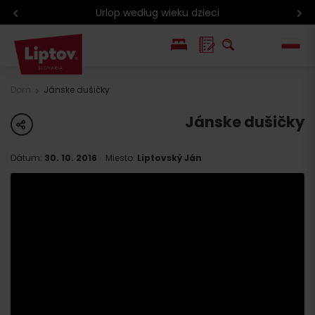
Urlop według wieku dzieci
EN
Dom
Jánske dušičky
SK
Jánske dušičky
share
Dátum:
30. 10. 2016
Miesto:
Liptovský Ján