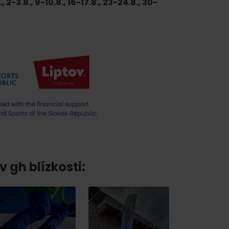
., 2-3.8., 9-10.8., 16-17.8., 23-24.8., 30-
v gh blízkosti: