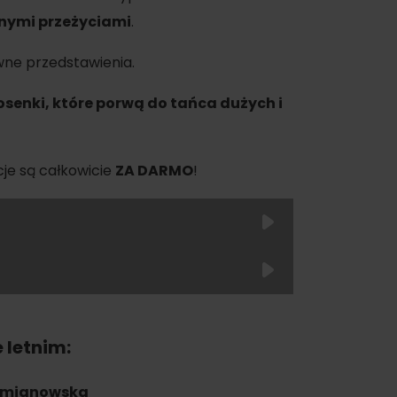
nymi przeżyciami
.
wne przedstawienia.
osenki, które porwą do tańca dużych i
cje są całkowicie
ZA DARMO
!
oświadczenia
a
dne
tura
 letnim:
nia
, poskaczemy wspólnie do hitów takich
Ego
! Ten koncert ucieszy zarówno dużych,
 Demianowska