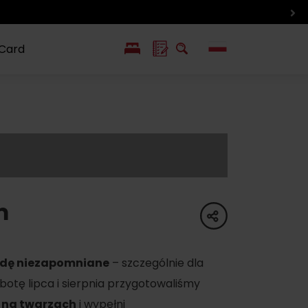
 Card
EN
SK
ín i inne
Smaki i życie
Wlkolinec –
pozycje
Liptowa
Zabytek
UNESCO
m
share
dę niezapomniane
– szczególnie dla
otę lipca i sierpnia przygotowaliśmy
 na twarzach
i wypełni