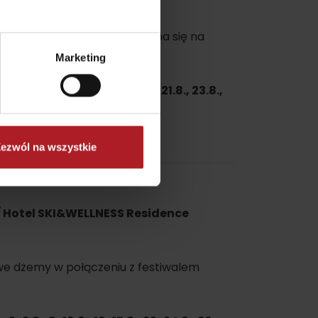
by
á dolina
kolację, tak jak w XV wieku, gdy po świecie
 nastrój. Idealne lato zaczyna się na
Marketing
Biela Púť, Jasná
6.7., 31.7., 2.8., 7.8., 9.8., 16.8., 21.8., 23.8.,
ezwól na wszystkie
/ Hotel SKI&WELLNESS Residence
owe dżemy w połączeniu z festiwalem
No data found for this source.