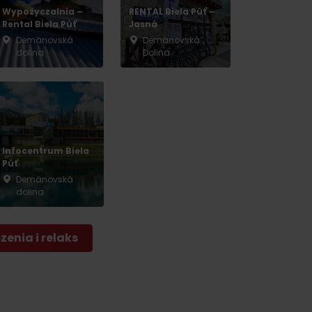
Wypożyczalnia –
RENTAL Biela Púť –
Rental Biela Púť
Jasná
Demänovská
Demänovská
dolina
Dolina
Infocentrum Biela
Púť
Demänovská
dolina
enia i relaks