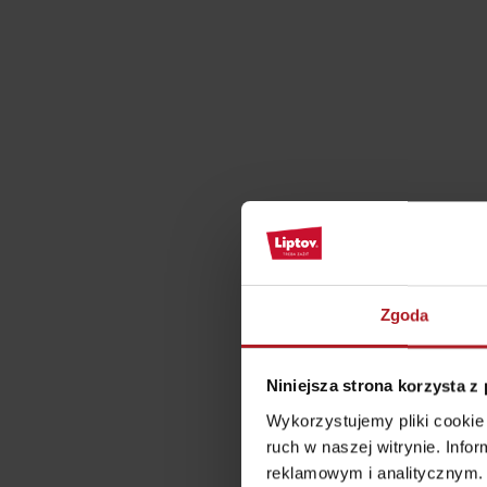
według pory roku
WYKAZ ATRAKCJI DLA DZIECI
KAMERY
Jasná Nízke Tatry
Chopok w zimę
Zgoda
Niniejsza strona korzysta z
Wykorzystujemy pliki cookie 
ruch w naszej witrynie. Inf
reklamowym i analitycznym. 