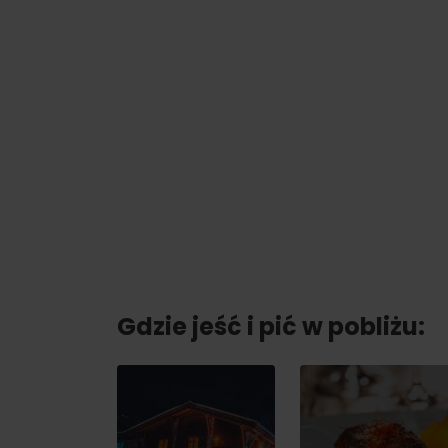
Nie masz samochodu i potrzebujesz
podwózki?
Ski&AquaBus
Transport lotniczy
Usługi taksówkowe
Transport autobusowy
Transport kolejowy
Gdzie jeść i pić w pobliżu:
No data foun