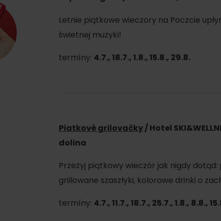
jak i małych. Nie zabraknie też programu
Letnie piątkowe wieczory na Poczcie upły
magik Talostan, błazen Ľuboš
i wiele at
Zbójnicy w bacówce na Priehybie,
świetnej muzyki!
termíny:
4.7., 18.7., 1.8., 15.8., 29.8.
Piatkové grilovačky
/ Hotel SKI&WELL
dolina
d for this source.
Przeżyj piątkowy wieczór jak nigdy dotąd
grillowane szaszłyki, kolorowe drinki o za
Sobota taneczna 16.8., która odbędzie się 
letnimi hitami i zabawą. Magik Talostan, Je
termíny:
4.7., 11.7., 18.7., 25.7., 1.8., 8.8., 1
aby żadne dziecko się nie nudziło. Raper, 