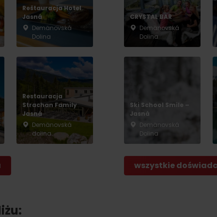
Reštauracja Hotel
Jasná
CRYSTAL BAR
Demänovská
Demänovská
Dolina
Dolina
Restauracja
Strachan Family
Ski School Smile –
Jasná
Jasná
Demänovská
Demänovská
dolina
Dolina
a
wszystkie doświadcz
iżu: