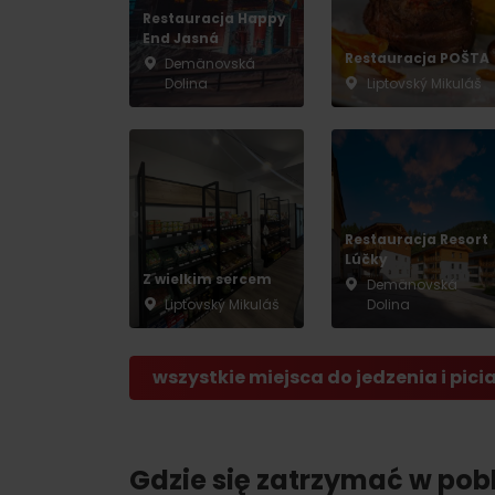
Restauracja Happy
End Jasná
Restauracja POŠTA
Demänovská
Dolina
Liptovský Mikuláš
Restauracja Resort
Lúčky
Z wielkim sercem
Demänovská
Liptovský Mikuláš
Dolina
wszystkie miejsca do jedzenia i pici
Gdzie się zatrzymać w pobl