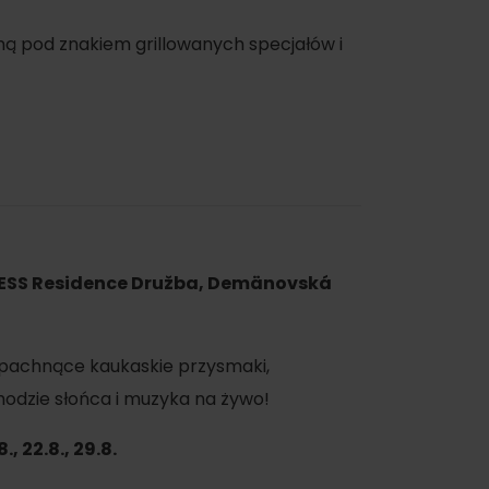
 dla najmłodszych –
Sranda Banda,
ną pod znakiem grillowanych specjałów i
rakcji!
 Priehyba
NESS Residence Družba, Demänovská
: pachnące kaukaskie przysmaki,
chodzie słońca i muzyka na żywo!
w Jasnej, na Bielej Pút, będzie naznaczona
ster Ľuboš i Mr. FUNtastic zadbają o to,
5.8., 22.8., 29.8.
piosenkarz i autor hitów takich jak „Domov”