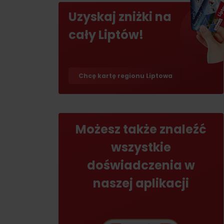
Jeśli burczy ci w żołądku
Uzyskaj zniżki na
Restauracje
cały Liptów!
Kawiarnie
Browary i winiarnie
Chcę kartę regionu Liptowa
Tradycyjna kuchnia
Możesz także znaleźć
wszystkie
doświadczenia w
No data found for this source.
No data foun
naszej aplikacji
Gdzie znajduje się
skarb w Rużomberku?
Gdzie znajduje się
Znajdź go razem z