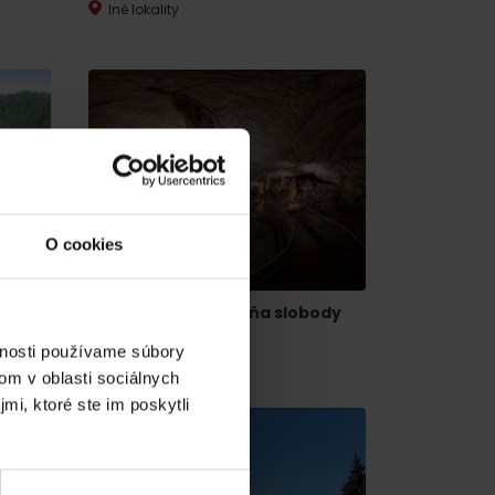
Iné lokality
O cookies
dia
kovo
Demänovská jaskyňa slobody
Liptovský Mikuláš
vnosti používame súbory
om v oblasti sociálnych
mi, ktoré ste im poskytli