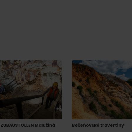
Pravidlá pobytu na
Poistenie záchrany
horách
zadarmo s Generali
podľa ročného obdobia
 ZUBAUSTOLLEN Malužiná
Bešeňovské travertíny