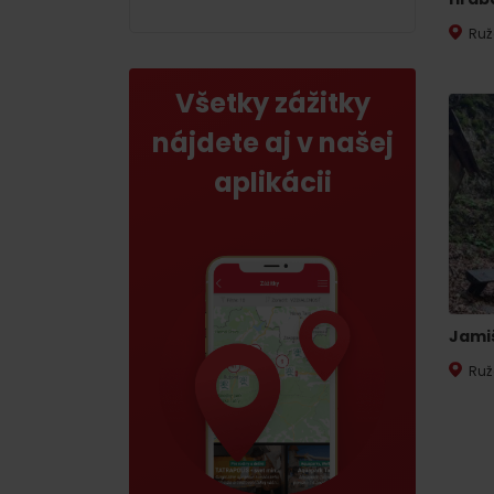
Ruž
Všetky zážitky
Nemáš auto a potrebuješ zviesť?
nájdete aj v našej
Mara Bus
aplikácii
Ski&Aqua Bus
Autobusová
Vlaková
Letecká
Jami
Taxi
Ruž