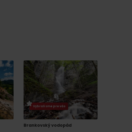
Vybrali sme pre vás
Brankovský vodopád