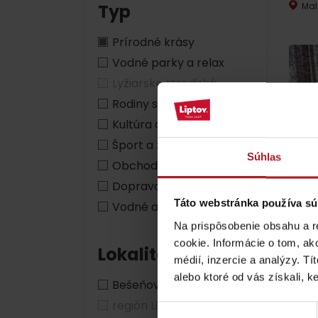
Typ
Mal
ZOZNAM ATRAKCII PRE DETI
Prírodné krásy
Vodné parky a relax
Lyžiarske strediská
Rodiny s deťmi
KAMERY
Kultúra a história
Šport a zážitky
Súhlas
Obchody a služby
Múzeum liptovskej
Doprava
dediny v Pribyline
Čaro
Táto webstránka používa sú
Vodné aktivity
Prib
Na prispôsobenie obsahu a r
O značke Produkt Liptova
cookie. Informácie o tom, ak
Lokalita
médií, inzercie a analýzy. Tí
ZOZNAM PRODUKTOV LIPTOVA
alebo ktoré od vás získali, ke
Bešeňová
región Liptov
Výber