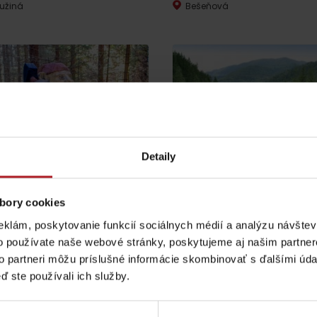
užiná
Bešeňová
Detaily
Lúčanský vodopád
Aquapark Tatralan
vné trasy na Podbanskom
Chyť a pusť – Rybáreň Čut
bory cookies
ylina
Ružomberok
eklám, poskytovanie funkcií sociálnych médií a analýzu návšte
Kde kúpiť
Spolupráca
o používate naše webové stránky, poskytujeme aj našim partner
to partneri môžu príslušné informácie skombinovať s ďalšími údaj
ď ste používali ich služby.