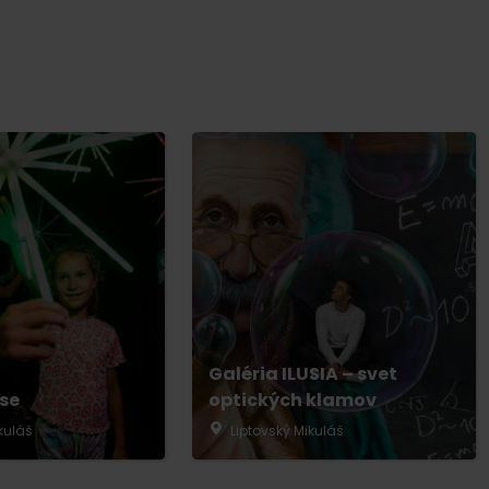
y
Galéria ILUSIA – svet
se
optických klamov
kuláš
Liptovský Mikuláš
y