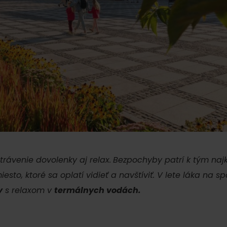
AUG
Demänovská Dolina
22.
Leto pod Chopkom
ZOZNAM INFOCENTIER
Program pre zamestnancov
 REGIÓNE
ŠETKY PODUJATIA
Konferenčné priestory
Zimné športy
Teambuildingy
Vyber si typ zážit
Lyžovanie
Všetky
Skialpinizmus
Vodné parky
Bežkovanie
Wellness a s
trávenie dovolenky aj relax.
Bezpochyby patrí k tým naj
Vodné aktivi
Zimná turistika
sto, ktoré sa oplatí vidieť a navštíviť. V lete láka na 
y
s relaxom v
termálnych vodách.
História a ku