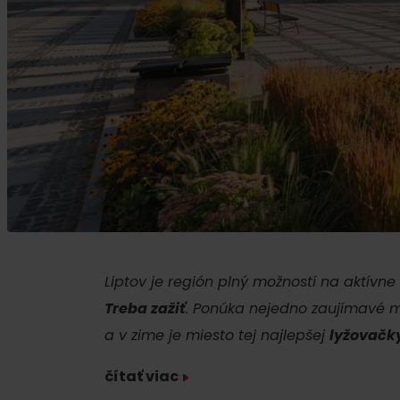
Plánovanie pre firmy
Naplánuj si dovolenku
VIAC O
V
Plánovač
Letné športy
Pobytové balíky
Rezervuj si izby
Turistika
Kempovanie
Cyklistika
So zvieratkami
Lezenie
Liptov je región plný možností na aktívne 
So zľavami
Vodné športy
Treba zažiť
. Ponúka nejedno zaujímavé mie
a v zime je miesto tej najlepšej
lyžovačk
Nordic walking
čítať viac