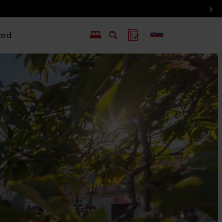
ard
EN
PL
ý
y s Liptov Region Card
Chute a život
Liptova