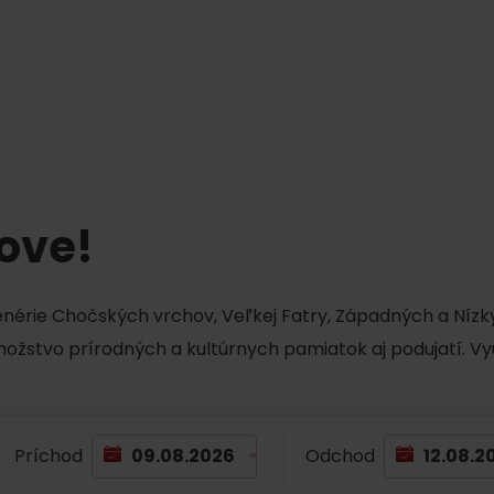
tove!
cenérie Chočských vrchov, Veľkej Fatry, Západných a Nízky
množstvo prírodných a kultúrnych pamiatok aj podujatí. Vy
Príchod
Odchod