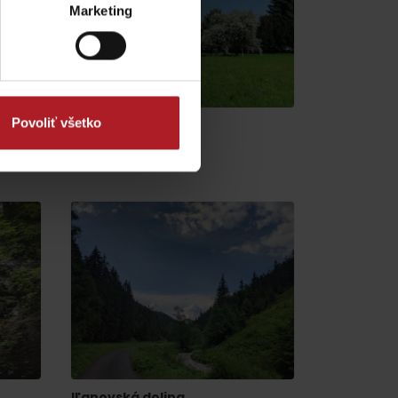
y
Marketing
Povoliť všetko
Galérijna záhrada
Liptovský Mikuláš
Iľanovská dolina