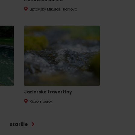
Liptovský Mikuláš-Iľanovo
 found for this source.
Jazierske travertíny
Ružomberok
staršie