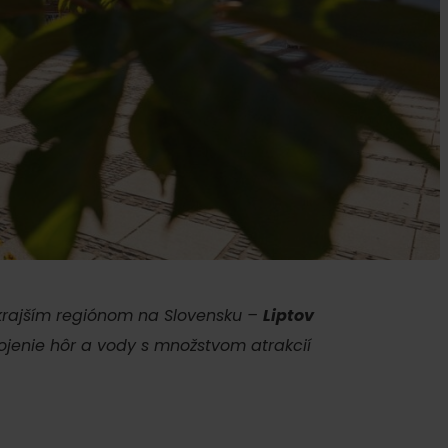
ku
pa
krajším regiónom na Slovensku –
Liptov
ty
spojenie hôr a vody s množstvom atrakcií
ltúra