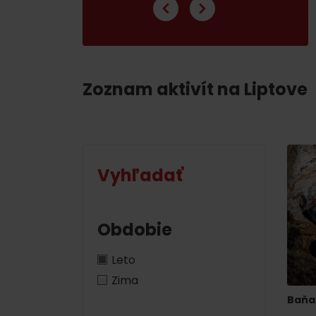
poklad? Nájdi ho s
Liptov Region Card!
VŠETKY ČLÁNKY
Zoznam aktivít na Liptove
Vyhľadať
VŠETKY ČLÁNKY
Obdobie
Počasie a kamery
Leto
Zima
podľa veku detí
Baňa