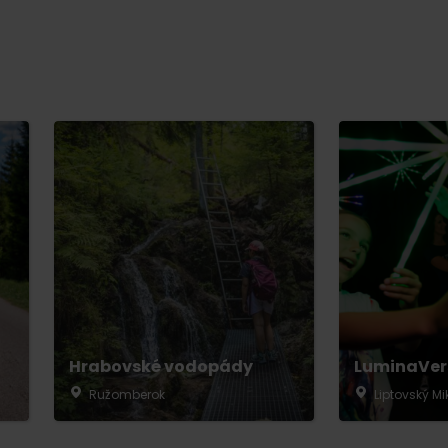
Kde sa nachádza
Voda, sneh a aktivit
poklad? Nájdi ho s
Liptov Region Card!
d for this source.
Hrabovské vodopády
LuminaVer
Ružomberok
Liptovský Mi
Voda, sneh a aktivit