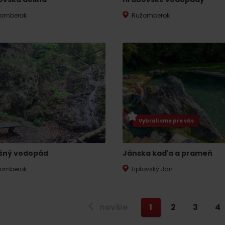
No data found for this source.
omberok
Ružomberok
No data found for this source.
No data
Vybrali sme pre vás
šný vodopád
Jánska kaďa a prameň
omberok
Liptovský Ján
No data found for this source.
novšie
1
2
3
4